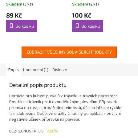
Skladem
(3 ks)
Skladem
(2 ks)
89 Kč
100 Kč
Do košíku
Do košíku
ZOBRAZIT VŠECHNY SOUVISEJÍCÍ PRODUKTY
Popis
Hodnocení (1)
Diskuze
Detailní popis produktu
Herbicid pro hubení plevelů v trávníku a travních porostech.
Postřik na trávník proti dvouděložným plevelům. Přípravek
proniká do rostlin prostřednictvím listů, účinná látka je rychle
translokována. Dešťové srážky 2 hodiny po aplikaci neovlivní
negativně účinek přípravku na plevele.
BEZPEČNOSTNÍ LIST:
Bofix