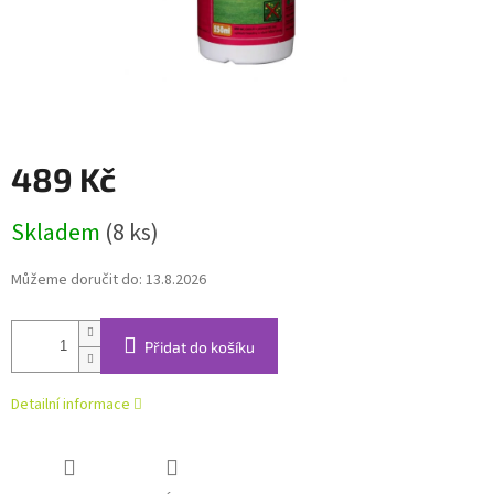
489 Kč
Měrná
Skladem
(8 ks)
cena:
Můžeme doručit do:
13.8.2026
Přidat do košíku
Detailní informace