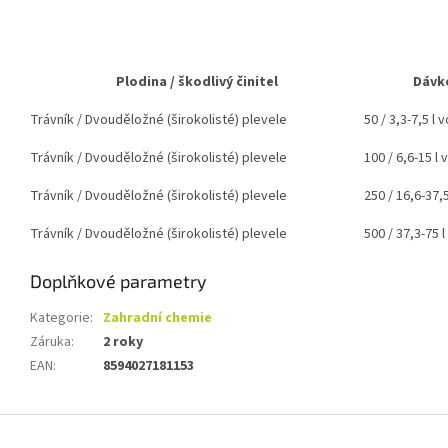
Plodina / škodlivý činitel
Dávk
Trávník / Dvouděložné (širokolisté) plevele
50 / 3,3-7,5 l 
Trávník / Dvouděložné (širokolisté) plevele
100 / 6,6-15 l
Trávník / Dvouděložné (širokolisté) plevele
250 / 16,6-37,
Trávník / Dvouděložné (širokolisté) plevele
500 / 37,3-75 
Doplňkové parametry
Kategorie
:
Zahradní chemie
Záruka
:
2 roky
EAN
:
8594027181153
Z
á