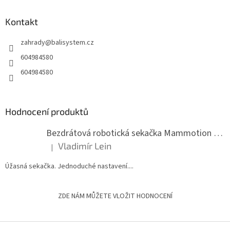
p
a
Kontakt
t
zahrady
@
balisystem.cz
í
604984580
604984580
Hodnocení produktů
Bezdrátová robotická sekačka Mammotion LUBA mini 2 1500
Vladimír Lein
|
Hodnocení produktu je 5 z 5 hvězdiček.
Úžasná sekačka. Jednoduché nastavení....
ZDE NÁM MŮŽETE VLOŽIT HODNOCENÍ