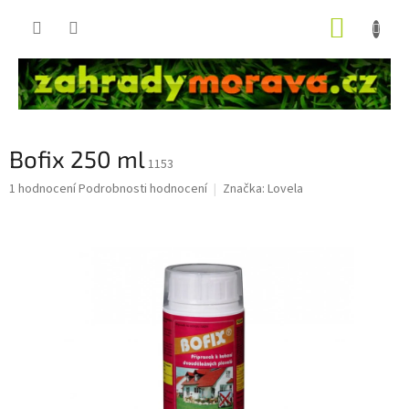
Přejít
NÁKUP
na
obsah
KOŠÍK
Bofix 250 ml
1153
Průměrné
1 hodnocení
Podrobnosti hodnocení
Značka:
Lovela
hodnocení
produktu
je
3,0
z
5
hvězdiček.