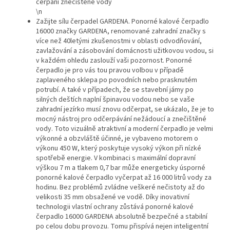
čerpání znečištěné vody
\n
Zažijte sílu čerpadel GARDENA. Ponorné kalové čerpadlo
16000 značky GARDENA, renomované zahradní značky s
více než 40letými zkušenostmi v oblasti odvodňování,
zavlažování a zásobování domácnosti užitkovou vodou, si
v každém ohledu zaslouží vaši pozornost. Ponorné
čerpadlo je pro vás tou pravou volbou v případě
zaplaveného sklepa po povodních nebo prasknutém
potrubí. A také v případech, že se stavební jámy po
silných deštích naplní špinavou vodou nebo se vaše
zahradní jezírko musí znovu odčerpat, se ukázalo, že je to
mocný nástroj pro odčerpávání nežádoucí a znečištěné
vody. Toto vizuálně atraktivní a moderní čerpadlo je velmi
výkonné a obzvláště účinné, je vybaveno motorem o
výkonu 450 W, který poskytuje vysoký výkon při nízké
spotřebě energie. V kombinaci s maximální dopravní
výškou 7 m a tlakem 0,7 bar může energeticky úsporné
ponorné kalové čerpadlo vyčerpat až 16 000 litrů vody za
hodinu. Bez problémů zvládne veškeré nečistoty až do
velikosti 35 mm obsažené ve vodě. Díky inovativní
technologii vlastní ochrany zůstává ponorné kalové
čerpadlo 16000 GARDENA absolutně bezpečné a stabilní
po celou dobu provozu. Tomu přispívá nejen inteligentní