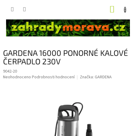
Přejít
NÁKUP
na
obsah
KOŠÍK
GARDENA 16000 PONORNÉ KALOVÉ
ČERPADLO 230V
9042-20
Průměrné
Neohodnoceno
Podrobnosti hodnocení
Značka:
GARDENA
hodnocení
produktu
je
0,0
z
5
hvězdiček.