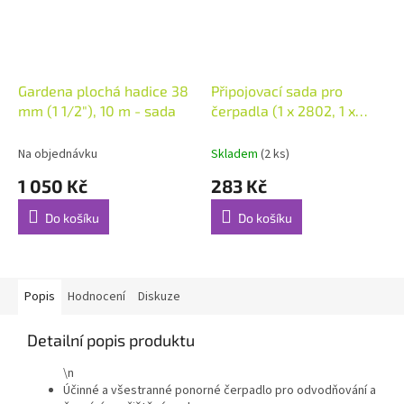
Gardena plochá hadice 38
Připojovací sada pro
mm (1 1/2"), 10 m - sada
čerpadla (1 x 2802, 1 x
2817)
Na objednávku
Skladem
(2 ks)
1 050 Kč
283 Kč
Do košíku
Do košíku
Popis
Hodnocení
Diskuze
Detailní popis produktu
\n
Účinné a všestranné ponorné čerpadlo pro odvodňování a