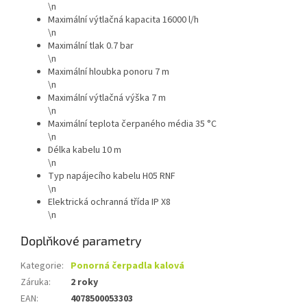
\n
Maximální výtlačná kapacita 16000 l/h
\n
Maximální tlak 0.7 bar
\n
Maximální hloubka ponoru 7 m
\n
Maximální výtlačná výška 7 m
\n
Maximální teplota čerpaného média 35 °C
\n
Délka kabelu 10 m
\n
Typ napájecího kabelu H05 RNF
\n
Elektrická ochranná třída IP X8
\n
Doplňkové parametry
Kategorie
:
Ponorná čerpadla kalová
Záruka
:
2 roky
EAN
:
4078500053303