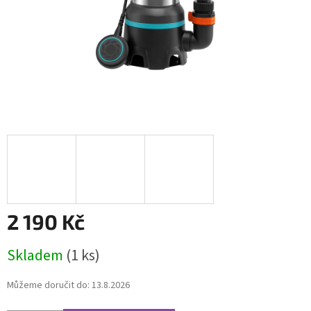
2 190 Kč
Měrná
Skladem
(1 ks)
cena:
Můžeme doručit do:
13.8.2026