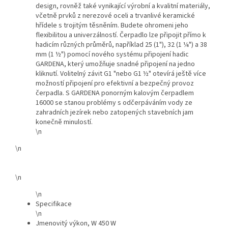
design, rovněž také vynikající výrobní a kvalitní materiály,
včetně prvků z nerezové oceli a trvanlivé keramické
hřídele s trojitým těsněním. Budete ohromeni jeho
flexibilitou a univerzálností. Čerpadlo lze připojit přímo k
hadicím různých průměrů, například 25 (1"), 32 (1 ¼") a 38
mm (1 ½") pomocí nového systému připojení hadic
GARDENA, který umožňuje snadné připojení na jedno
kliknutí. Volitelný závit G1 "nebo G1 ½" otevírá ještě více
možností připojení pro efektivní a bezpečný provoz
čerpadla. S GARDENA ponorným kalovým čerpadlem
16000 se stanou problémy s odčerpáváním vody ze
zahradních jezírek nebo zatopených stavebních jam
konečně minulostí.
\n
\n
\n
\n
Specifikace
\n
Jmenovitý výkon, W 450 W