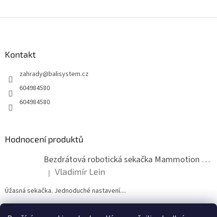
Z
á
p
a
Kontakt
t
zahrady
@
balisystem.cz
í
604984580
604984580
Hodnocení produktů
Bezdrátová robotická sekačka Mammotion LUBA mini 2 1500
Vladimír Lein
|
Hodnocení produktu je 5 z 5 hvězdiček.
Úžasná sekačka. Jednoduché nastavení....