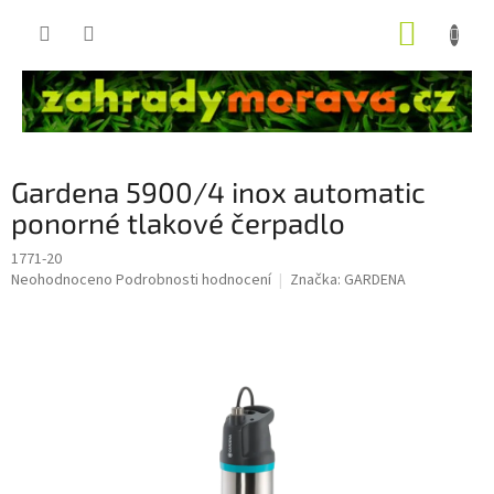
Přejít
NÁKUP
na
obsah
KOŠÍK
Gardena 5900/4 inox automatic
ponorné tlakové čerpadlo
1771-20
Průměrné
Neohodnoceno
Podrobnosti hodnocení
Značka:
GARDENA
hodnocení
produktu
je
0,0
z
5
hvězdiček.