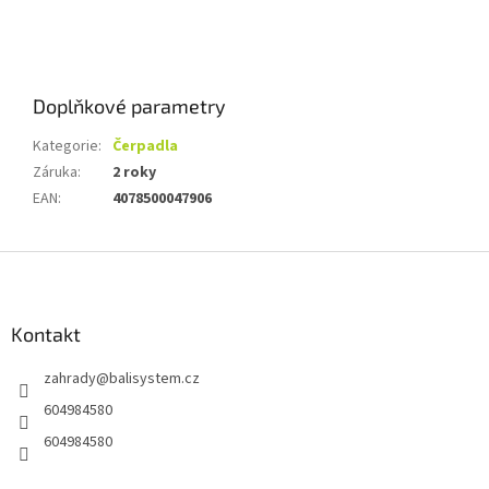
Doplňkové parametry
Kategorie
:
Čerpadla
Záruka
:
2 roky
EAN
:
4078500047906
Z
á
p
a
Kontakt
t
zahrady
@
balisystem.cz
í
604984580
604984580