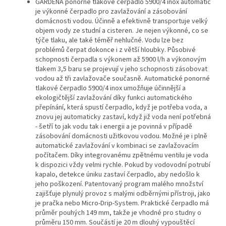
GARDENA ponorné tlakové čerpadlo 5900/4 inox automatic
je výkonné čerpadlo pro zavlažování a zásobování
domácnosti vodou. Účinně a efektivně transportuje velký
objem vody ze studní a cisteren. Je nejen výkonné, co se
týče tlaku, ale také téměř nehlučné. Vodu lze bez
problémů čerpat dokonce i z větší hloubky.
Působivé
schopnosti čerpadla s výkonem až 5900 l/h a výkonovým
tlakem 3,5 baru se projevují v jeho schopnosti zásobovat
vodou až tři zavlažovače současně. Automatické ponorné
tlakové čerpadlo 5900/4 inox umožňuje účinnější a
ekologičtější zavlažování díky funkci automatického
přepínání, která spustí čerpadlo, když je potřeba voda, a
znovu jej automaticky zastaví, když již voda není potřebná
- šetří to jak vodu tak i energii a je povinná v případě
zásobování domácnosti užitkovou vodou. Možné je i plně
automatické zavlažování v kombinaci se zavlažovacím
počítačem.
Díky integrovanému zpětnému ventilu je voda
k dispozici vždy velmi rychle. Pokud by vodovodní potrubí
kapalo, detekce úniku zastaví čerpadlo, aby nedošlo k
jeho poškození. Patentovaný program malého množství
zajišťuje plynulý provoz s malými odběrnými přístroji, jako
je pračka nebo Micro-Drip-System.
Praktické čerpadlo má
průměr pouhých 149 mm, takže je vhodné pro studny o
průměru 150 mm. Součástí je 20 m dlouhý vypouštěcí