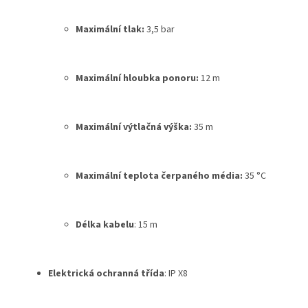
Maximální tlak
:
3,5 bar
Maximální hloubka ponoru
:
12 m
Maximální výtlačná výška
:
35 m
Maximální teplota čerpaného média
:
35 °C
Délka kabelu
:
15 m
Elektrická ochranná třída
:
IP X8