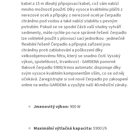
kabel a 15 m dlouhý připojovací kabel, což vám nabízí
mnoho možností použití. Díky vysoce kvalitnímu plášti z
nerezové oceli a přípojky z nerezové oceli je čerpadlo
chráněno pod vodou a také nabízí stabilitu s pevným
potrubím.
Pokud se ve spodní části vaší studny vytváří
sedimenty, máte rychle po ruce správné řešení: čerpadlo
lze volitelně použít s plovoucí sací jednotkou - jedinečně
flexibilní řešení! Čerpadlo a přípojná zařízení jsou
chráněny proti zablokování a poškození díky
velkoobjemovému filtru, který se snadno čistí.
Vysoký
výkon, spolehlivost, trvanlivost - GARDENA ponorné
tlakové čerpadlo 5900/4 inox automatic disponuje díky
svým vysoce kvalitním komponentům vším, co se od něj
očekává. Zaregistrujte si své nové čerpadlo po zakoupení
online na webu GARDENA a využijte naší 40-měsíční záruky.
Jmenovitý výkon
:
900 W
Maximální výtlačná kapacita
:
5900 l/h