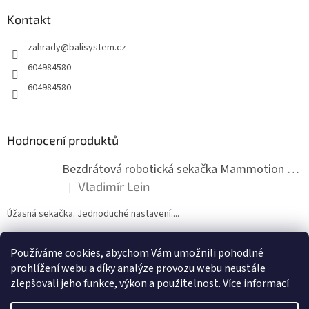
p
a
Kontakt
t
zahrady
@
balisystem.cz
í
604984580
604984580
Hodnocení produktů
Bezdrátová robotická sekačka Mammotion LUBA mini 2 1500
Vladimír Lein
|
Hodnocení produktu je 5 z 5 hvězdiček.
Úžasná sekačka. Jednoduché nastavení....
Používáme cookies, abychom Vám umožnili pohodlné
ZDE NÁM MŮŽETE VLOŽIT HODNOCENÍ
prohlížení webu a díky analýze provozu webu neustále
zlepšovali jeho funkce, výkon a použitelnost.
Více informací