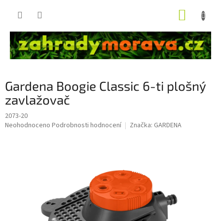
Přejít
NÁKUP
na
obsah
KOŠÍK
Gardena Boogie Classic 6-ti plošný
zavlažovač
2073-20
Průměrné
Neohodnoceno
Podrobnosti hodnocení
Značka:
GARDENA
hodnocení
produktu
je
0,0
z
5
hvězdiček.