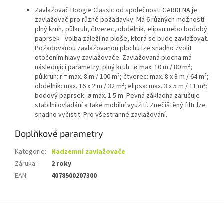
Zavlažovač Boogie Classic od společnosti GARDENA je
zavlažovač pro různé požadavky. Má 6 různých možností:
plný kruh, půlkruh, čtverec, obdélník, elipsu nebo bodobý
paprsek - volba záleží na ploše, která se bude zavlažovat.
Požadovanou zavlažovanou plochu lze snadno zvolit
otočením hlavy zavlažovače. Zavlažovaná plocha má
následující parametry: plný kruh: ø max. 10 m / 80 m²;
půlkruh: r = max. 8 m / 100 m²; čtverec: max. 8 x 8 m / 64 m²;
obdélník: max. 16 x 2 m / 32 m²; elipsa: max. 3 x 5 m / 11 m²;
bodový paprsek: ø max. 1.5 m. Pevná základna zaručuje
stabilní ovládání a také mobilní využití. Znečištěný filtr lze
snadno vyčistit. Pro všestranné zavlažování.
Doplňkové parametry
Kategorie
:
Nadzemní zavlažovače
Záruka
:
2 roky
EAN
:
4078500207300
Z
á