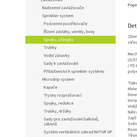
Zavlažování
Popi
Nadzemní zavlažovače
Sprinkler system
Podzemní postřikovače
Det
Řízení závlahy, ventily, boxy
25mm
Spojky, přípojky
stře
Trubky
Mech
Vodní zásuvky
LD/E
Sady k zavlažování
/ PE-
polye
Příslušenství k sprinkler systému
Microdrip system
Tlak
Kapače
Mater
Dime
Trysky rozprašovací
Insta
Spojky, redukce
Vnějš
Trubky, držáky
Náhra
Zaji
Sady pro zavlažování balkónů,
Svěr
záhonů
Rozn
Systém vertikálních zahrad NATUR UP
Těsn