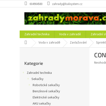
Přejít
604984580
zahrady@balisystem.cz
na
obsah
Zahradní technika
Voda v zahradě
Zahradní s
Domů
Voda v zahradě
Zavlažování
Sprink
P
CON
o
Přeskočit
s
Průměr
Neohod
Kategorie
kategorie
t
hodnoce
r
produkt
Zahradní technika
a
je
Sekačky
0,0
n
z
Robotické sekačky
n
5
í
Benzínové sekačky
hvězdič
p
Elektrické sekačky
a
AKU sekačky