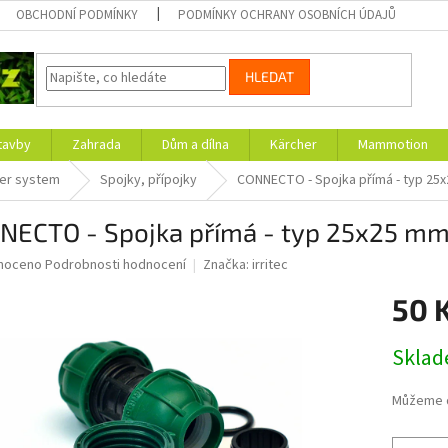
OBCHODNÍ PODMÍNKY
PODMÍNKY OCHRANY OSOBNÍCH ÚDAJŮ
HLEDAT
tavby
Zahrada
Dům a dílna
Kärcher
Mammotion
ler system
Spojky, přípojky
CONNECTO - Spojka přímá - typ 25
NECTO - Spojka přímá - typ 25x25 m
né
noceno
Podrobnosti hodnocení
Značka:
irritec
ní
50 
u
Měrná
Skla
cena:
ek.
Můžeme d