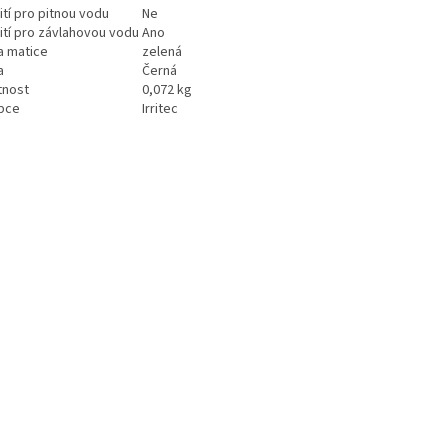
ití pro pitnou vodu
Ne
ití pro závlahovou vodu
Ano
a matice
zelená
a
Černá
nost
0,072 kg
bce
Irritec