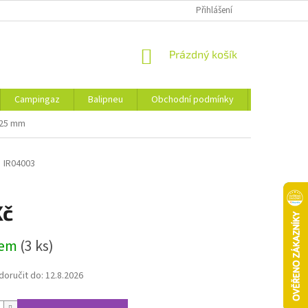
Přihlášení
NÁKUPNÍ
Prázdný košík
KOŠÍK
Campingaz
Balipneu
Obchodní podmínky
Kontakty
x25 mm
m
IR04003
Kč
dem
(3 ks)
oručit do:
12.8.2026