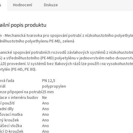
s
Hodnocení
Diskuze
ailní popis produktu
 - Mechanická tvarovka pro spojování potrubí z nízkohustotního polyethyle
dněhustotního polyethylenu PE-MD, zelená
anické spojování potrubních rozvodů závlahových systémů z nízkohustotní
S) a středněhustotního (PE-MD) polyetylénu v jednovrstvém nebo dvouvrs
LLD) provedení. U systémů bez tlakových rázů lze použít i na vysokohustotní 
tylén (PE-HD, PE 80).
ová řada
PN 12,5
iál
polypropylen
nze připojení na potrubí
25 mm
lace v interiéru budov
Ne
í použití
Ano
dní díly
Ano
šťovací matka
Ano
ný kroužek
Ano
ášecí vložka
Ano
ící O-kroužek
Ano