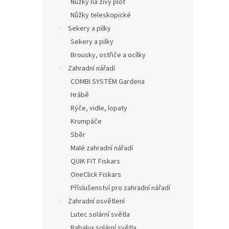
Nůžky na živý plot
Nůžky teleskopické
Sekery a pilky
Sekery a pilky
Brousky, ostřiče a ocílky
Zahradní nářadí
COMBI SYSTÉM Gardena
Hrábě
Rýče, vidle, lopaty
Krumpáče
Sběr
Malé zahradní nářadí
QUIK FIT Fiskars
OneClick Fiskars
Příslušenství pro zahradní nářadí
Zahradní osvětlení
Lutec solární světla
Rabalux solární světla