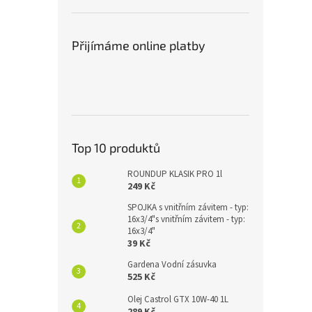
Přijímáme online platby
Top 10 produktů
ROUNDUP KLASIK PRO 1l
249 Kč
SPOJKA s vnitřním závitem - typ:
16x3/4"s vnitřním závitem - typ:
16x3/4"
39 Kč
Gardena Vodní zásuvka
525 Kč
Olej Castrol GTX 10W-40 1L