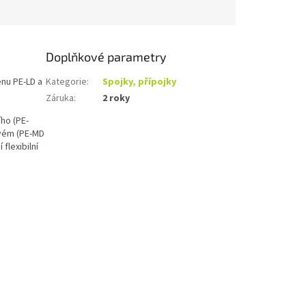
Doplňkové parametry
nu PE-LD a
Kategorie
:
Spojky, přípojky
Záruka
:
2 roky
ho (PE-
tvém (PE-MD
flexibilní