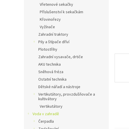
n
Vřetenové sekačky
e
Příslušenství k sekačkám
l
Křovinořezy
Vyžínače
Zahradní traktory
Pily a štípače dříví
Plotostřihy
Zahradní vysavače, drtiče
AKU technika
Sněhová fréza
Ostatní technika
Dětské nářadí a nástroje
Vertikutátory, provzdušňovače a
kultivátory
Vertikutátory
Voda v zahradě
Čerpadla