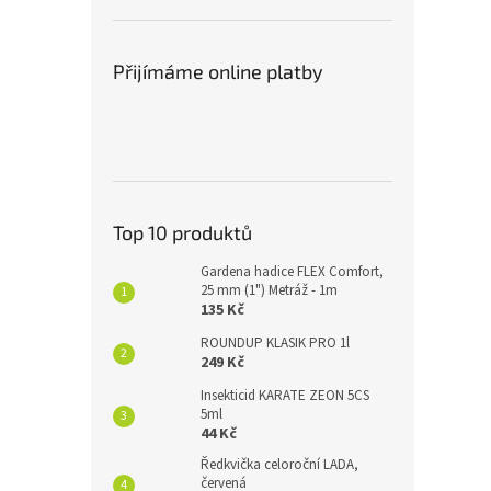
Přijímáme online platby
Top 10 produktů
Gardena hadice FLEX Comfort,
25 mm (1") Metráž - 1m
135 Kč
ROUNDUP KLASIK PRO 1l
249 Kč
Insekticid KARATE ZEON 5CS
5ml
44 Kč
Ředkvička celoroční LADA,
červená