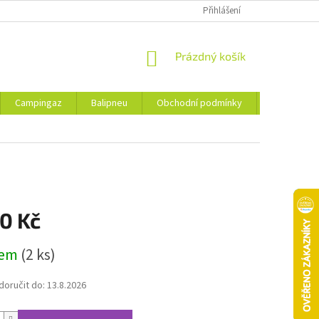
Přihlášení
NÁKUPNÍ
Prázdný košík
KOŠÍK
Campingaz
Balipneu
Obchodní podmínky
Kontakty
0 Kč
dem
(2 ks)
oručit do:
13.8.2026