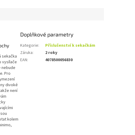
Doplňkové parametry
lochy
Kategorie
:
Příslušenství k sekačkám
Záruka
:
2 roky
á sekačka
EAN
:
4078500056830
o vysílače
se nebude
e. Pro
 vymezení
any divoké
takže není
 vám
cky
vajícími
jsou
otat kolem
minimo,