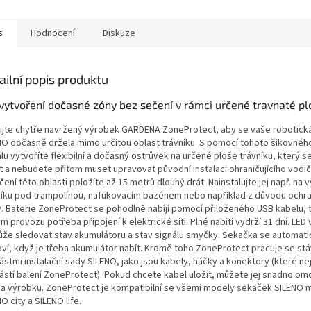
s
Hodnocení
Diskuze
ailní popis produktu
vytvoření dočasné zóny bez sečení v rámci určené travnaté p
ijte chytře navržený výrobek GARDENA ZoneProtect, aby se vaše robotick
NO dočasně držela mimo určitou oblast trávníku. S pomocí tohoto šikovnéh
lu vytvoříte flexibilní a dočasný ostrůvek na určené ploše trávníku, který 
t a nebudete přitom muset upravovat původní instalaci ohraničujícího vodič
ení této oblasti položíte až 15 metrů dlouhý drát. Nainstalujte jej např. na
níku pod trampolínou, nafukovacím bazénem nebo například z důvodu ochr
y. Baterie ZoneProtect se pohodlně nabíjí pomocí přiloženého USB kabelu, 
 provozu potřeba připojení k elektrické síti. Plné nabití vydrží 31 dní. LED
že sledovat stav akumulátoru a stav signálu smyčky. Sekačka se automati
aví, když je třeba akumulátor nabít. Kromě toho ZoneProtect pracuje se stá
ástmi instalační sady SILENO, jako jsou kabely, háčky a konektory (které ne
ástí balení ZoneProtect). Pokud chcete kabel uložit, můžete jej snadno om
sa výrobku. ZoneProtect je kompatibilní se všemi modely sekaček SILENO 
O city a SILENO life.