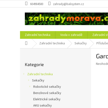
Přejít
604984580
zahrady@balisystem.cz
na
obsah
Zahradní technika
Voda v zahradě
Zahradní s
Domů
Zahradní technika
Sekačky
Přísluš
P
Gar
o
Přeskočit
s
Průměr
Neohod
Kategorie
kategorie
t
hodnoce
r
produkt
Zahradní technika
a
je
Sekačky
0,0
n
z
Robotické sekačky
n
5
í
Benzínové sekačky
hvězdič
p
Elektrické sekačky
a
AKU sekačky