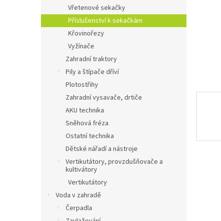
n
Vřetenové sekačky
e
Příslušenství k sekačkám
l
Křovinořezy
Vyžínače
Zahradní traktory
Pily a štípače dříví
Plotostřihy
Zahradní vysavače, drtiče
AKU technika
Sněhová fréza
Ostatní technika
Dětské nářadí a nástroje
Vertikutátory, provzdušňovače a
kultivátory
Vertikutátory
Voda v zahradě
Čerpadla