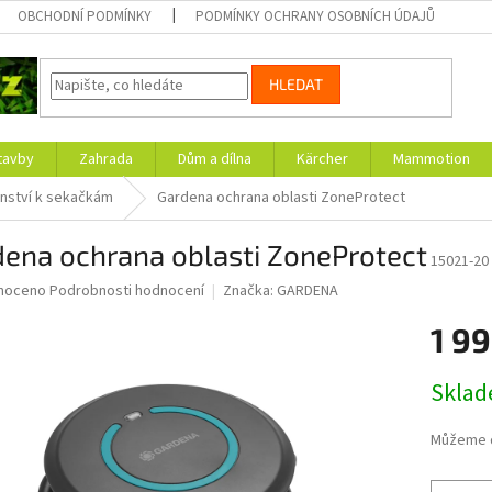
OBCHODNÍ PODMÍNKY
PODMÍNKY OCHRANY OSOBNÍCH ÚDAJŮ
HLEDAT
tavby
Zahrada
Dům a dílna
Kärcher
Mammotion
enství k sekačkám
Gardena ochrana oblasti ZoneProtect
dena ochrana oblasti ZoneProtect
15021-20
né
noceno
Podrobnosti hodnocení
Značka:
GARDENA
ní
1 99
u
Měrná
Skla
cena:
ek.
Můžeme d