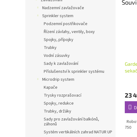
Zavlažování
Souvi
Nadzemní zavlažovače
Sprinkler system
Podzemní postřikovače
Řízení závlahy, ventily, boxy
Spojky, přípojky
Trubky
Vodní zásuvky
Sady k zavlažování
Gard
sekač
Příslušenství k sprinkler systému
m²
Microdrip system
Kapače
23 
Trysky rozprašovací
Spojky, redukce
D
Trubky, držáky
Sady pro zavlažování balkónů,
Roboti
záhonů
750
Systém vertikálních zahrad NATUR UP