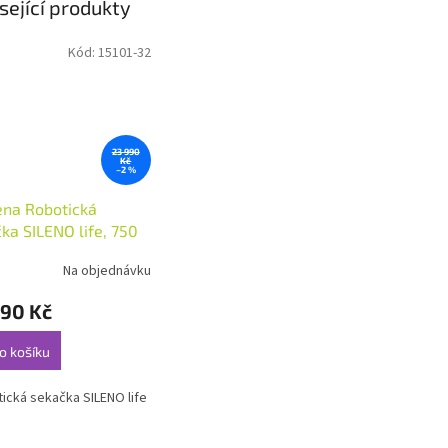
sející produkty
Kód:
15101-32
23 990
Kč
–2 %
ena Robotická
ka SILENO life, 750
Na objednávku
490 Kč
o košíku
cká sekačka SILENO life