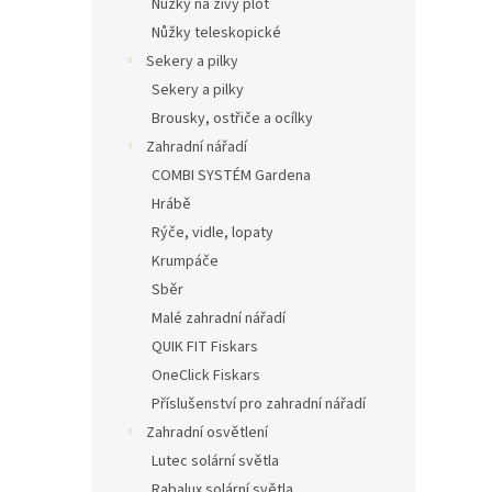
Nůžky na živý plot
Nůžky teleskopické
Sekery a pilky
Sekery a pilky
Brousky, ostřiče a ocílky
Zahradní nářadí
COMBI SYSTÉM Gardena
Hrábě
Rýče, vidle, lopaty
Krumpáče
Sběr
Malé zahradní nářadí
QUIK FIT Fiskars
OneClick Fiskars
Příslušenství pro zahradní nářadí
Zahradní osvětlení
Lutec solární světla
Rabalux solární světla