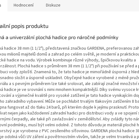
s
Hodnocení
Diskuze
ailní popis produktu
ná a univerzální plochá hadice pro náročné podmínky
há hadice 38 mm (1 1/2"), představená značkou GARDENA, preferovanou za
kou milionů majitelů domů a zahrad po celém světě, je moderní a praktickou
ické hadice na vodu. Výrobek kombinuje různé výhody, špičkovou kvalitu a
erzálnost. Plochá hadice s průměrem 38 mm (1 1/2") při používání se před a
ribuci vody zploští. Znamená to, že tato hadice je mimořádně úsporná z hled
ji snadno složit a úsporně uskladnit. Obyčejné hadice vyrobené z méně pru
riálu a s pevným průměrem lze také srolovat, ale zabírají značné množství 
há hadice je ve srovnání s nimi mnohem kompaktnější. Díky svému vysoce k
cování a výjimečné kvalitě pro vysoké zatížení je tato hadice vynikajícím d
ho zahradního vybavení. Může se pochlubit trvalým tlakovým zatížením 8 ba
na fungovat až do tlaku 24 barů, při kterém dojde k jejímu prasknutí. Proto
vat nejen jako každodenní zahradní hadici pro distribuci vody a ve spojení 
rnými čerpadly, ale také při zavlažování v zemědělství. Aby zvládly tyto n
ovní podmínky, musí být velmi odolné. Z tohoto důvodu je materiál ploché 
vrstvý a je vyrobena z PVC zesíleného síťovinou. GARDENA plochá hadice 3
 je odolná vůči UV záření a povětrnostním vlivům, takže je velmi trvanlivá a 