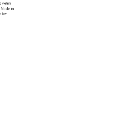
z velmi
y Made in
 let.