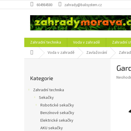
Přejít
604984580
zahrady@balisystem.cz
na
obsah
Zahradní technika
Voda v zahradě
Zahradní s
Domů
Voda v zahradě
Zavlažování
Zahrad
P
Gard
o
Přeskočit
s
Průměr
Neohod
Kategorie
kategorie
t
hodnoce
r
produkt
Zahradní technika
a
je
Sekačky
0,0
n
z
Robotické sekačky
n
5
í
Benzínové sekačky
hvězdič
p
Elektrické sekačky
a
AKU sekačky