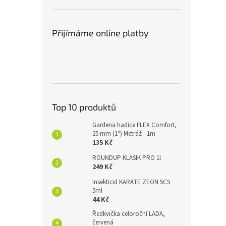
Přijímáme online platby
Top 10 produktů
Gardena hadice FLEX Comfort,
25 mm (1") Metráž - 1m
135 Kč
ROUNDUP KLASIK PRO 1l
249 Kč
Insekticid KARATE ZEON 5CS
5ml
44 Kč
Ředkvička celoroční LADA,
červená