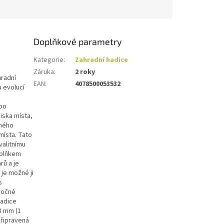
Doplňkové parametry
Kategorie
:
Zahradní hadice
Záruka
:
2 roky
hradní
EAN
:
4078500053532
 evolucí
 po
iska místa,
žného
místa. Tato
valitnímu
oplňkem
rů a je
 je možné ji
s
áročné
hadice
8 mm (1
připravená