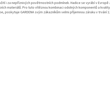
užití i za nepříznivých povětrnostních podmínek. Hadice se vyrábí v Evropě 
itních materiálů. Pro tuto vítěznou kombinaci odolných komponentů a kvalit
pe, poskytuje GARDENA svým zákazníkům velmi příjemnou záruku v trvání 12