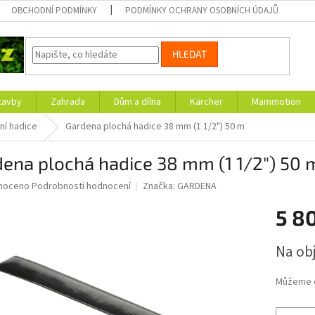
OBCHODNÍ PODMÍNKY
PODMÍNKY OCHRANY OSOBNÍCH ÚDAJŮ
HLEDAT
tavby
Zahrada
Dům a dílna
Kärcher
Mammotion
ní hadice
Gardena plochá hadice 38 mm (1 1/2") 50 m
ena plochá hadice 38 mm (1 1/2") 50 
né
noceno
Podrobnosti hodnocení
Značka:
GARDENA
ní
5 8
u
Měrná
Na ob
cena:
ek.
Můžeme d