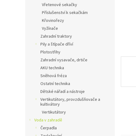
n
Vřetenové sekačky
e
Příslušenství k sekačkám
l
Křovinořezy
Vyžínače
Zahradní traktory
Pily a štípače dříví
Plotostřihy
Zahradní vysavače, drtiče
AKU technika
Sněhová fréza
Ostatní technika
Dětské nářadí a nástroje
Vertikutátory, provzdušňovače a
kultivátory
Vertikutátory
Voda v zahradě
Čerpadla