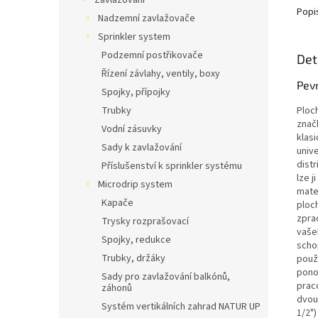
Zavlažování
Popi
Nadzemní zavlažovače
Sprinkler system
Podzemní postřikovače
Det
Řízení závlahy, ventily, boxy
Pev
Spojky, přípojky
Ploc
Trubky
znač
Vodní zásuvky
klas
Sady k zavlažování
univ
dist
Příslušenství k sprinkler systému
lze 
Microdrip system
mate
Kapače
ploc
zpra
Trysky rozprašovací
vaše
Spojky, redukce
schop
Trubky, držáky
použí
pono
Sady pro zavlažování balkónů,
prac
záhonů
dvou
Systém vertikálních zahrad NATUR UP
1/2")