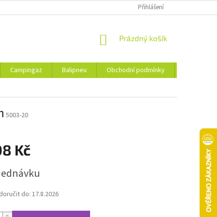
Přihlášení
NÁKUPNÍ
Prázdný košík
KOŠÍK
Campingaz
Balipneu
Obchodní podmínky
Kontakty
m
5003-20
08 Kč
jednávku
oručit do:
17.8.2026