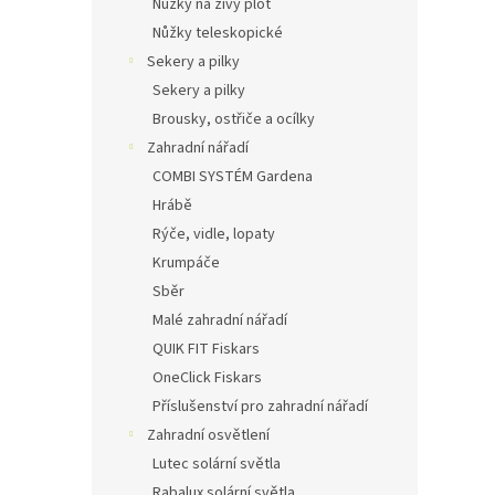
Nůžky na živý plot
Nůžky teleskopické
Sekery a pilky
Sekery a pilky
Brousky, ostřiče a ocílky
Zahradní nářadí
COMBI SYSTÉM Gardena
Hrábě
Rýče, vidle, lopaty
Krumpáče
Sběr
Malé zahradní nářadí
QUIK FIT Fiskars
OneClick Fiskars
Příslušenství pro zahradní nářadí
Zahradní osvětlení
Lutec solární světla
Rabalux solární světla