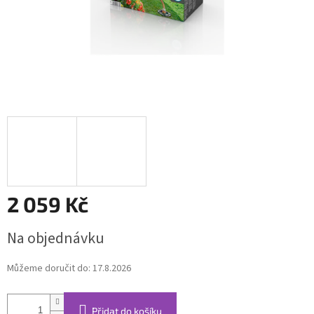
2 059 Kč
Měrná
Na objednávku
cena:
Můžeme doručit do:
17.8.2026
Přidat do košíku