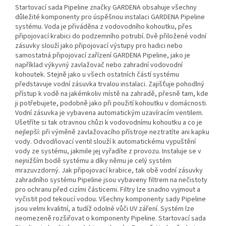
Startovací sada Pipeline značky GARDENA obsahuje všechny
důležité komponenty pro úspěšnou instalaci GARDENA Pipeline
systému. Voda je přiváděna z vodovodního kohoutku, přes
připojovací krabici do podzemního potrubí. Dvě přiložené vodní
zásuvky slouží jako připojovací výstupy pro hadici nebo
samostatná připojovací zařízení GARDENA Pipeline, jako je
například výkyvný zavlažovač nebo zahradní vodovodní
kohoutek. Stejně jako u všech ostatních částí systému
představuje vodní zásuvka trvalou instalaci. Zajišťuje pohodlný
přístup k vodě na jakémkoliv místě na zahradě, přesně tam, kde
ji potřebujete, podobně jako při použití kohoutku v domácnosti.
Vodní zásuvka je vybavena automatickým uzavíracím ventilem.
Ušetříte si tak otravnou chůzi k vodovodnímu kohoutku a co je
nejlepší: při výměně zavlažovacího přístroje neztratíte ani kapku
vody. Odvodňovací ventil slouží k automatickému vypuštění
vody ze systému, jakmile jej vyřadíte z provozu. Instaluje se v
nejnižším bodě systému a díky němu je celý systém
mrazuvzdorný. Jak připojovací krabice, tak obě vodní zásuvky
zahradního systému Pipeline jsou vybaveny filtrem na nečistoty
pro ochranu před cizími částicemi. Filtry lze snadno vyjmout a
vyčistit pod tekoucí vodou. Všechny komponenty sady Pipeline
jsou velmi kvalitní, a tudíž odolné vůči UV záření. Systém lze
neomezeně rozšiřovat o komponenty Pipeline. Startovací sada