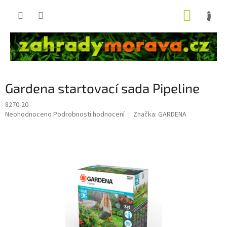
Přejít
NÁKUP
na
obsah
KOŠÍK
Gardena startovací sada Pipeline
8270-20
Průměrné
Neohodnoceno
Podrobnosti hodnocení
Značka:
GARDENA
hodnocení
produktu
je
0,0
z
5
hvězdiček.