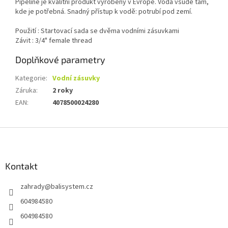
Pipeline je kvalitní produkt vyrobený v Evropě. Voda všude tam,
kde je potřebná. Snadný přístup k vodě: potrubí pod zemí.
Použití : Startovací sada se dvěma vodními zásuvkami
Závit : 3/4" female thread
Doplňkové parametry
Kategorie
:
Vodní zásuvky
Záruka
:
2 roky
EAN
:
4078500024280
Z
á
p
a
Kontakt
t
zahrady
@
balisystem.cz
í
604984580
604984580