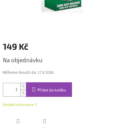
149 Kč
Měrná
Na objednávku
cena:
Můžeme doručit do:
17.8.2026
Přidat do košíku
Detailní informace