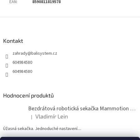
EAN
:
8590811819578
Z
á
p
a
Kontakt
t
zahrady
@
balisystem.cz
í
604984580
604984580
Hodnocení produktů
Bezdrátová robotická sekačka Mammotion LUBA mini 2 1500
Vladimír Lein
|
Hodnocení produktu je 5 z 5 hvězdiček.
Úžasná sekačka. Jednoduché nastavení....