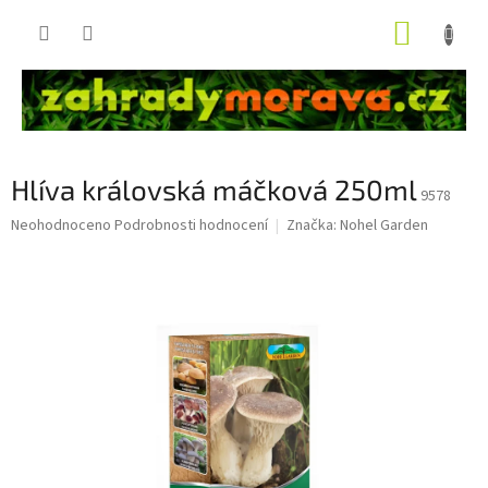
Přejít
NÁKUP
na
obsah
KOŠÍK
Hlíva královská máčková 250ml
9578
Průměrné
Neohodnoceno
Podrobnosti hodnocení
Značka:
Nohel Garden
hodnocení
produktu
je
0,0
z
5
hvězdiček.