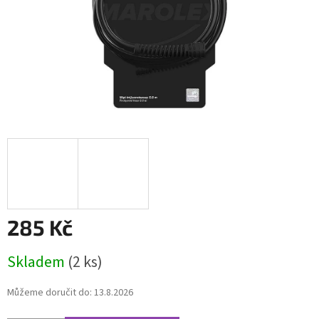
285 Kč
Měrná
Skladem
(2 ks)
cena:
Můžeme doručit do:
13.8.2026