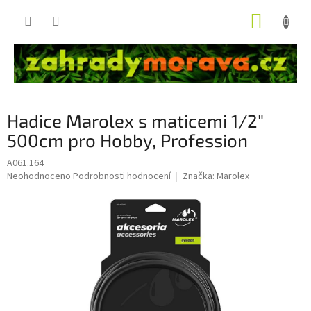
Přejít
NÁKUP
na
obsah
KOŠÍK
Hadice Marolex s maticemi 1/2"
500cm pro Hobby, Profession
A061.164
Průměrné
Neohodnoceno
Podrobnosti hodnocení
Značka:
Marolex
hodnocení
produktu
je
0,0
z
5
hvězdiček.