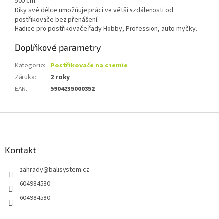
500 cm.
Díky své délce umožňuje práci ve větší vzdálenosti od
postřikovače bez přenášení.
Hadice pro postřikovače řady Hobby, Profession, auto-myčky.
Doplňkové parametry
Kategorie
:
Postřikovače na chemie
Záruka
:
2 roky
EAN
:
5904235000352
Z
á
p
a
Kontakt
t
zahrady
@
balisystem.cz
í
604984580
604984580