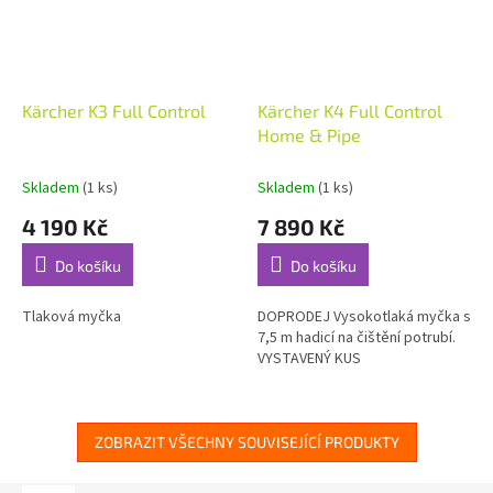
Kärcher K3 Full Control
Kärcher K4 Full Control
Home & Pipe
Skladem
(1 ks)
Skladem
(1 ks)
4 190 Kč
7 890 Kč
Do košíku
Do košíku
Tlaková myčka
DOPRODEJ Vysokotlaká myčka s
7,5 m hadicí na čištění potrubí.
VYSTAVENÝ KUS
ZOBRAZIT VŠECHNY SOUVISEJÍCÍ PRODUKTY