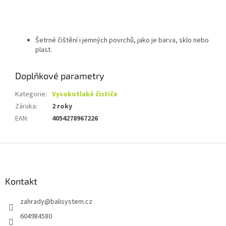
Šetrné čištění i jemných povrchů, jako je barva, sklo nebo
plast.
Doplňkové parametry
Kategorie
:
Vysokotlaké čističe
Záruka
:
2 roky
EAN
:
4054278967226
Z
á
p
a
Kontakt
t
zahrady
@
balisystem.cz
í
604984580