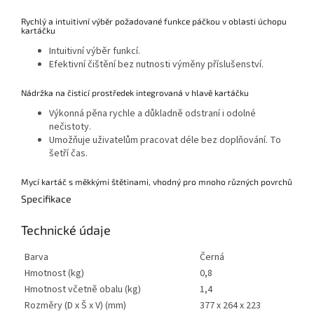
Rychlý a intuitivní výběr požadované funkce páčkou v oblasti úchopu
kartáčku
Intuitivní výběr funkcí.
Efektivní čištění bez nutnosti výměny příslušenství.
Nádržka na čisticí prostředek integrovaná v hlavě kartáčku
Výkonná pěna rychle a důkladně odstraní i odolné
nečistoty.
Umožňuje uživatelům pracovat déle bez doplňování. To
šetří čas.
Mycí kartáč s měkkými štětinami, vhodný pro mnoho různých povrchů
Specifikace
Technické údaje
Barva
Černá
Hmotnost (kg)
0,8
Hmotnost včetně obalu (kg)
1,4
Rozměry (D x Š x V) (mm)
377 x 264 x 223