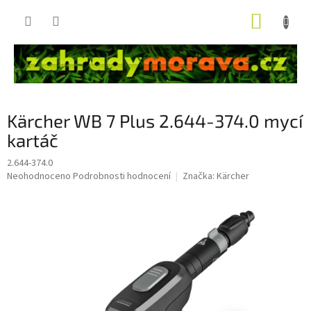
Přejít
NÁKUP
na
obsah
KOŠÍK
Kärcher WB 7 Plus 2.644-374.0 mycí
kartáč
2.644-374.0
Průměrné
Neohodnoceno
Podrobnosti hodnocení
Značka:
Kärcher
hodnocení
produktu
je
0,0
z
5
hvězdiček.