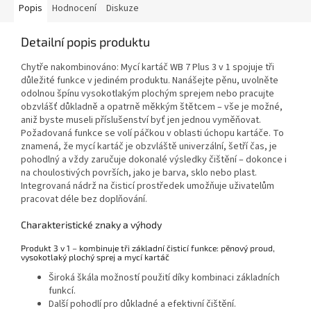
Popis
Hodnocení
Diskuze
Detailní popis produktu
Chytře nakombinováno: Mycí kartáč WB 7 Plus 3 v 1 spojuje tři
důležité funkce v jediném produktu. Nanášejte pěnu, uvolněte
odolnou špínu vysokotlakým plochým sprejem nebo pracujte
obzvlášť důkladně a opatrně měkkým štětcem – vše je možné,
aniž byste museli příslušenství byť jen jednou vyměňovat.
Požadovaná funkce se volí páčkou v oblasti úchopu kartáče. To
znamená, že mycí kartáč je obzvláště univerzální, šetří čas, je
pohodlný a vždy zaručuje dokonalé výsledky čištění – dokonce i
na choulostivých površích, jako je barva, sklo nebo plast.
Integrovaná nádrž na čisticí prostředek umožňuje uživatelům
pracovat déle bez doplňování.
Charakteristické znaky a výhody
Produkt 3 v 1 – kombinuje tři základní čisticí funkce: pěnový proud,
vysokotlaký plochý sprej a mycí kartáč
Široká škála možností použití díky kombinaci základních
funkcí.
Další pohodlí pro důkladné a efektivní čištění.