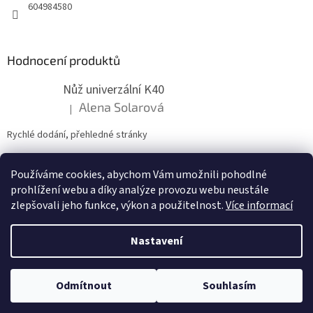
604984580
Hodnocení produktů
Nůž univerzální K40
Alena Solarová
|
Hodnocení produktu je 5 z 5 hvězdiček.
Rychlé dodání, přehledné stránky
Používáme cookies, abychom Vám umožnili pohodlné
ZDE NÁM MŮŽETE VLOŽIT HODNOCENÍ
prohlížení webu a díky analýze provozu webu neustále
zlepšovali jeho funkce, výkon a použitelnost.
Více informací
Nastavení
Vytvořil Shoptet
Odmítnout
Souhlasím
Copyright 2026
zahradymorava.cz
. Všechna práva vyhrazena.