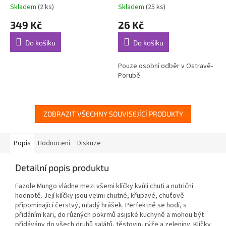
Skladem
(2 ks)
Skladem
(25 ks)
349 Kč
26 Kč
Do košíku
Do košíku
Pouze osobní odběr v Ostravě-
Porubě
ZOBRAZIT VŠECHNY SOUVISEJÍCÍ PRODUKTY
Popis
Hodnocení
Diskuze
Detailní popis produktu
Fazole Mungo vládne mezi všemi klíčky kvůli chuti a nutriční
hodnotě. Její klíčky jsou velmi chutné, křupavé, chuťově
připomínající čerstvý, mladý hrášek. Perfektně se hodí, s
přidáním kari, do různých pokrmů asijské kuchyně a mohou být
přidávány do všech druhů salátů, těstovin, rýže a zeleniny. Klíčky