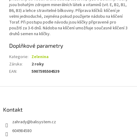
jsou bohatým zdrojem minerálních látek a vitaminů (vit. E, B2, B1,
B6, B3) a lehce stravitelné bílkoviny. Příprava klíčků: klíčení je
velmi jednoduché, zejména pokud použijete nádobu na klíčení
Toraf. Při postupu podle návodu jsou klíčky připravené pro
použití za 3-6 dnů. Nádoba na klíčení umožňuje současné klíčení 3
druhů semen na klíčky.
Doplňkové parametry
Kategorie
:
Zelenina
Záruka
:
2 roky
EAN
:
5907595504539
Z
á
p
a
Kontakt
t
zahrady
@
balisystem.cz
í
604984580