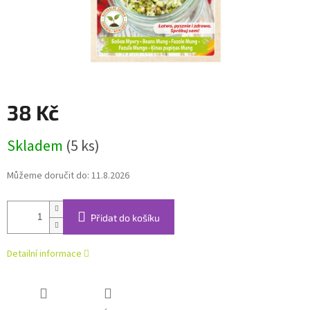
38 Kč
Měrná
Skladem
(5 ks)
cena:
Můžeme doručit do:
11.8.2026
Přidat do košíku
Detailní informace