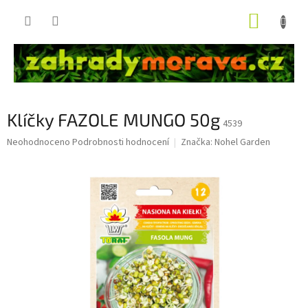
Přejít
NÁKUP
na
obsah
KOŠÍK
Klíčky FAZOLE MUNGO 50g
4539
Průměrné
Neohodnoceno
Podrobnosti hodnocení
Značka:
Nohel Garden
hodnocení
produktu
je
0,0
z
5
hvězdiček.