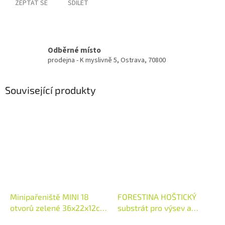
ZEPTAT SE
SDÍLET
Odběrné místo
prodejna - K myslivně 5, Ostrava, 70800
Související produkty
Minipařeniště MINI 18
FORESTINA HOŠTICKÝ
otvorů zelené 36x22x12cm
substrát pro výsev a
(48840)
množení 10l