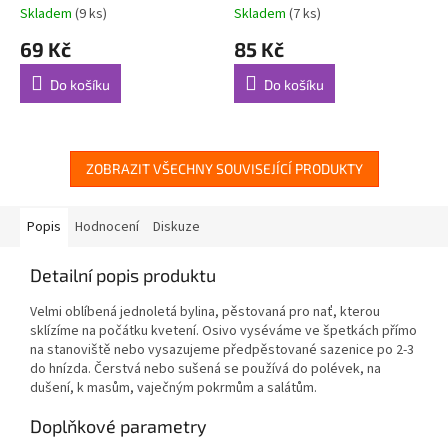
Skladem
(9 ks)
Skladem
(7 ks)
69 Kč
85 Kč
Do košíku
Do košíku
ZOBRAZIT VŠECHNY SOUVISEJÍCÍ PRODUKTY
Popis
Hodnocení
Diskuze
Detailní popis produktu
Velmi oblíbená jednoletá bylina, pěstovaná pro nať, kterou
sklízíme na počátku kvetení. Osivo vyséváme ve špetkách přímo
na stanoviště nebo vysazujeme předpěstované sazenice po 2-3
do hnízda. Čerstvá nebo sušená se používá do polévek, na
dušení, k masům, vaječným pokrmům a salátům.
Doplňkové parametry