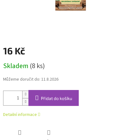
16 Kč
Měrná
Skladem
(8 ks)
cena:
Můžeme doručit do:
11.8.2026
Přidat do košíku
Detailní informace