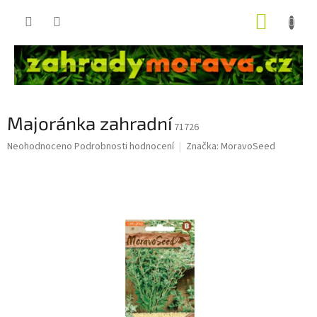
Přejít
NÁKUP
na
obsah
KOŠÍK
Majoránka zahradní
71726
Průměrné
Neohodnoceno
Podrobnosti hodnocení
Značka:
MoravoSeed
hodnocení
produktu
je
0,0
z
5
hvězdiček.