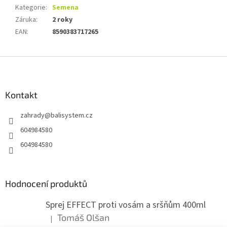
Kategorie
:
Semena
Záruka
:
2 roky
EAN
:
8590383717265
Z
á
p
a
Kontakt
t
zahrady
@
balisystem.cz
í
604984580
604984580
Hodnocení produktů
Sprej EFFECT proti vosám a sršňům 400ml
Tomáš Olšan
|
Hodnocení produktu je 5 z 5 hvězdiček.