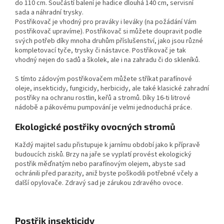
do 110 cm. Součástí balení je hadice dlouhá 140 cm, servisní
sada a náhradní trysky.
Postřikovač je vhodný pro praváky i leváky (na požádání Vám
postřikovač upravíme). Postřikovač si můžete doupravit podle
svých potřeb díky mnoha druhům příslušenství, jako jsou různé
kompletovací tyče, trysky či nástavce. Postřikovač je tak
vhodný nejen do sadů a školek, ale i na zahradu či do skleníků.
S tímto zádovým postřikovačem můžete stříkat parafínové
oleje, insekticidy, fungicidy, herbicidy, ale také klasické zahradní
postřiky na ochranu rostlin, keřů a stromů. Díky 16-ti litrové
nádobě a pákovému pumpování je velmi jednoduchá práce.
Ekologické postřiky ovocných stromů
Každý majitel sadu přistupuje k jarnímu období jako k přípravě
budoucích zisků. Brzy na jaře se vyplatí provést ekologický
postřik měďnatým nebo parafínovým olejem, abyste sad
ochránili před parazity, aniž byste poškodili potřebné včely a
další opylovače. Zdravý sad je zárukou zdravého ovoce.
Postřik insekticidy