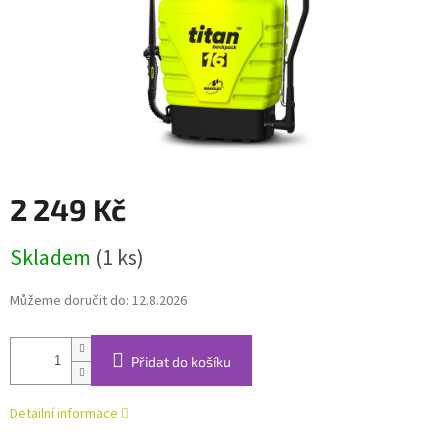
2 249 Kč
Měrná
Skladem
(1 ks)
cena:
Můžeme doručit do:
12.8.2026
Přidat do košíku
Detailní informace