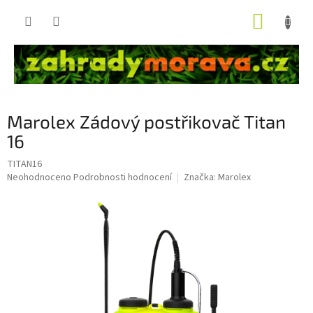
Přejít
NÁKUP
na
obsah
KOŠÍK
Marolex Zádový postřikovač Titan
16
TITAN16
Průměrné
Neohodnoceno
Podrobnosti hodnocení
Značka:
Marolex
hodnocení
produktu
je
0,0
z
5
hvězdiček.