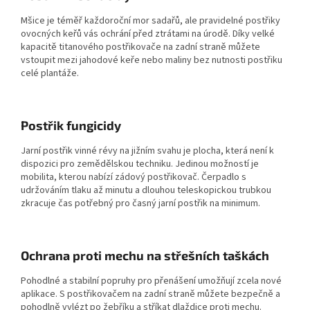
Mšice je téměř každoroční mor sadařů, ale pravidelné postřiky
ovocných keřů vás ochrání před ztrátami na úrodě. Díky velké
kapacitě titanového postřikovače na zadní straně můžete
vstoupit mezi jahodové keře nebo maliny bez nutnosti postřiku
celé plantáže.
Postřik fungicidy
Jarní postřik vinné révy na jižním svahu je plocha, která není k
dispozici pro zemědělskou techniku. Jedinou možností je
mobilita, kterou nabízí zádový postřikovač. Čerpadlo s
udržováním tlaku až minutu a dlouhou teleskopickou trubkou
zkracuje čas potřebný pro časný jarní postřik na minimum.
Ochrana proti mechu na střešních taškách
Pohodlné a stabilní popruhy pro přenášení umožňují zcela nové
aplikace. S postřikovačem na zadní straně můžete bezpečně a
pohodlně vylézt po žebříku a stříkat dlaždice proti mechu.