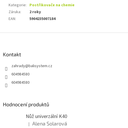
Kategorie
:
Postřikovače na chemie
Záruka
:
2 roky
EAN
:
5904235007184
Z
á
p
a
Kontakt
t
zahrady
@
balisystem.cz
í
604984580
604984580
Hodnocení produktů
Nůž univerzální K40
Alena Solarová
|
Hodnocení produktu je 5 z 5 hvězdiček.