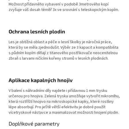
Možnost přídavného vybavení v podobě 3metrového kopí
zvyšuje váš dosah téměř 3x ve srovnání s teleskopickým kopím.
Ochrana lesních plodin
Les je obtížná oblast a péče o lesní školky je náročná práce,
která by se měla zjednodušit. Výběr ze 3 kapacit a kompatibilita
s půdním kopím dělají z titanového postřikovače neocenitelnou
zbraň s larvami ničícími kořeny stromů v lesních plodinách.
Aplikace kapalných hnojiv
V balení s náhradními díly najdete i přídavnou 1 mm trysku
určenou pro hnojiva. Zelená tryska umožňuje vytvořit mikromlhu,
která roztříští hnojivo na mikroskopické kapky, které rostliny
lépe absorbují. Pro ještě větší efektivitu je dobré použít
vícetryskové nástavce a maximalizovat možnosti hnojení plodin.
Doplňkové parametry