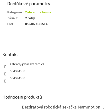
Doplňkové parametry
Kategorie
:
Zahradní chemie
Záruka
:
2 roky
EAN
:
8594027180514
Z
á
p
a
Kontakt
t
zahrady
@
balisystem.cz
í
604984580
604984580
Hodnocení produktů
Bezdrátová robotická sekačka Mammotion LUBA mini 2 1500