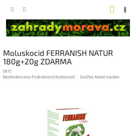
Přejít
NÁKUP
na
obsah
KOŠÍK
Moluskocid FERRANISH NATUR
180g+20g ZDARMA
5871
Průměrné
Neohodnoceno
Podrobnosti hodnocení
Značka:
Nohel Garden
hodnocení
produktu
je
0,0
z
5
hvězdiček.