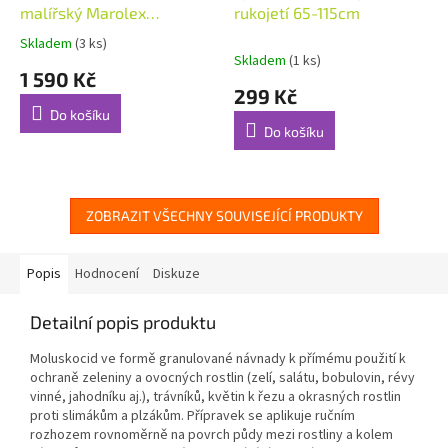
malířský Marolex
rukojetí 65-115cm
Profession Plus, 12l
Skladem
(3 ks)
Průměrné
Skladem
(1 ks)
hodnocení
1 590 Kč
produktu
299 Kč
je
Do košíku
5,0
Do košíku
z
5
hvězdiček.
ZOBRAZIT VŠECHNY SOUVISEJÍCÍ PRODUKTY
Popis
Hodnocení
Diskuze
Detailní popis produktu
Moluskocid ve formě granulované návnady k přímému použití k
ochraně zeleniny a ovocných rostlin (zelí, salátu, bobulovin, révy
vinné, jahodníku aj.), trávníků, květin k řezu a okrasných rostlin
proti slimákům a plzákům. Přípravek se aplikuje ručním
rozhozem rovnoměrně na povrch půdy mezi rostliny a kolem