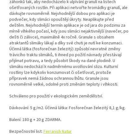
záhonků tak, aby nedocházelo k ulpívání granulí na listech
ošetřovaných rostlin. Při aplikaci netvořte hromádky granulí, ale
dávkujte rovnoměrně. Nejvhodnější dobou pro aplikaci je
podvečer, kdy slimáci opouštějí úkryty. Neaplikujte před
deštěm. Nejvhodnější termín aplikace je od jara do podzimu za
mírně vlhkého počasí, kdy jsou slimáci nejaktivnější (navečer, po
dešti či zálivce), maximálně 4x ročně. Granule s obsahem
atraktantů slimáky lákají a díky své chuti je nutí ke konzumaci.
Účinná látka (fosforečnan železitý) způsobí nevratné změny
trávicího traktu slimáků, ti ihned po požití návnady přestávají
přijímat potravu, a tedy působit škody na dané plodině. U
slimáku nedochází k nadměrnému uvolňování slizu. Kulturní
rostliny lze kdykoliv konzumovat či ošetřovat, protože
přípravek nemá žádnou ochrannou lhůtu. Granule jsou
rovnoměrně velké, odolné proti změnám teploty i vlhkosti.
Schváleno pro použití v ekologickém zemědělství.
Dávkování: 5 g/m2. Účinná látka: Fosforečnan železitý 8,1 g/kg.
Balení: 180 g + 20 g ZDARMA.
Bezpečnostní list:
Ferranish Natur