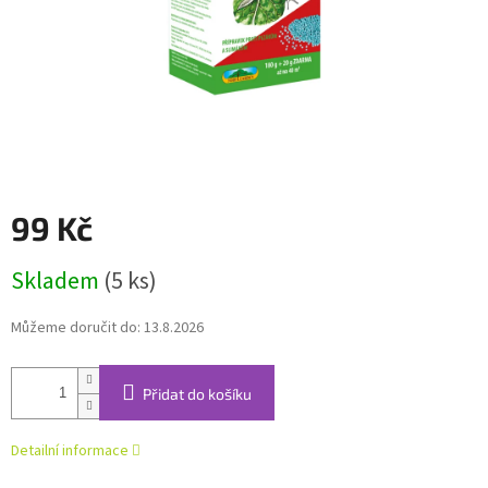
99 Kč
Měrná
Skladem
(5 ks)
cena:
Můžeme doručit do:
13.8.2026
Přidat do košíku
Detailní informace