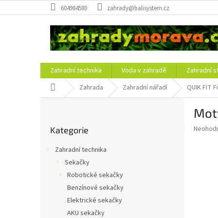
Přejít
604984580
zahrady@balisystem.cz
na
obsah
Zahradní technika
Voda v zahradě
Zahradní s
Domů
Zahrada
Zahradní nářadí
QUIK FIT F
P
Mot
o
Přeskočit
s
Průměr
Neohod
Kategorie
kategorie
t
hodnoce
r
produkt
Zahradní technika
a
je
Sekačky
0,0
n
z
Robotické sekačky
n
5
í
Benzínové sekačky
hvězdič
p
Elektrické sekačky
a
AKU sekačky