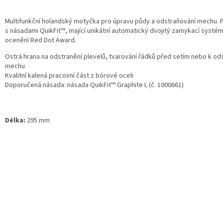
Multifunkční holandský motyčka pro úpravu půdy a odstraňování mechu. 
s násadami QuikFit™, mající unikátní automatický dvojitý zamykací systém 
ocenění Red Dot Award.
Ostrá hrana na odstranění plevelů, tvarování řádků před setím nebo k od
mechu
Kvalitní kalená pracovní část z bórové oceli
Doporučená násada: násada QuikFit™ Graphite L (č. 1000661)
Délka:
295 mm