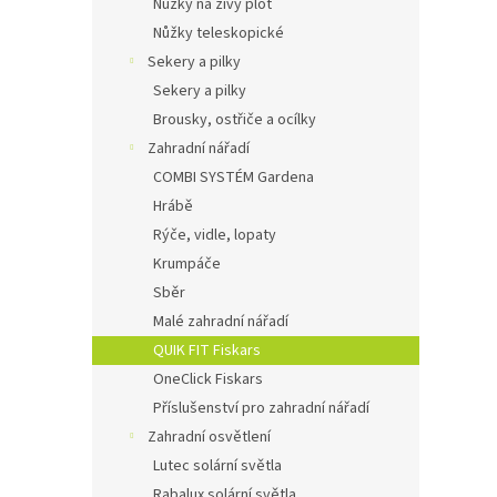
Nůžky na živý plot
Nůžky teleskopické
Sekery a pilky
Sekery a pilky
Brousky, ostřiče a ocílky
Zahradní nářadí
COMBI SYSTÉM Gardena
Hrábě
Rýče, vidle, lopaty
Krumpáče
Sběr
Malé zahradní nářadí
QUIK FIT Fiskars
OneClick Fiskars
Příslušenství pro zahradní nářadí
Zahradní osvětlení
Lutec solární světla
Rabalux solární světla