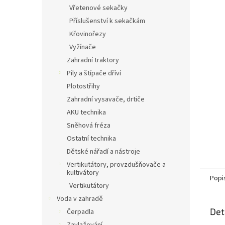
n
Vřetenové sekačky
e
Příslušenství k sekačkám
l
Křovinořezy
Vyžínače
Zahradní traktory
Pily a štípače dříví
Plotostřihy
Zahradní vysavače, drtiče
AKU technika
Sněhová fréza
Ostatní technika
Dětské nářadí a nástroje
Vertikutátory, provzdušňovače a
kultivátory
Popi
Vertikutátory
Voda v zahradě
Det
Čerpadla