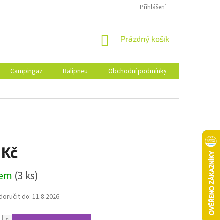
Přihlášení
NÁKUPNÍ
Prázdný košík
KOŠÍK
Campingaz
Balipneu
Obchodní podmínky
Kontakty
 Kč
dem
(3 ks)
oručit do:
11.8.2026