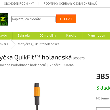
OBCHODNÍ PODMÍNKY
PODMÍNKY OCHRANY OSOBNÍCH ÚDAJŮ
HLEDAT
tavby
Zahrada
Dům a dílna
Kärcher
Mammotion
iskars
Motyčka QuikFit™ holandská
yčka QuikFit™ holandská
1000676
né
noceno
Podrobnosti hodnocení
Značka:
FISKARS
ní
385
u
Měrná
Skla
cena:
ek.
Můžeme d