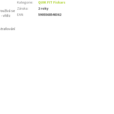
Kategorie
:
QUIK FIT Fiskars
Záruka
:
2 roky
Používá se
EAN
:
5905568540362
- vítěz
straňování