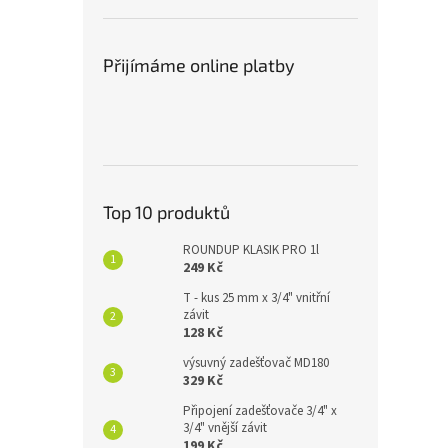
Přijímáme online platby
Top 10 produktů
ROUNDUP KLASIK PRO 1l
249 Kč
T - kus 25 mm x 3/4" vnitřní
závit
128 Kč
výsuvný zadešťovač MD180
329 Kč
Připojení zadešťovače 3/4" x
3/4" vnější závit
199 Kč