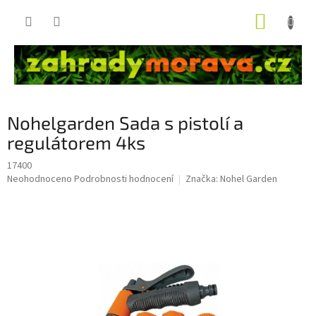
Přejít
NÁKUP
na
obsah
KOŠÍK
Nohelgarden Sada s pistolí a
regulátorem 4ks
17400
Průměrné
Neohodnoceno
Podrobnosti hodnocení
Značka:
Nohel Garden
hodnocení
produktu
je
0,0
z
5
hvězdiček.