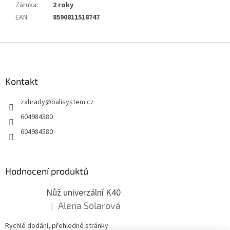
Záruka
:
2 roky
EAN
:
8590811518747
Z
á
p
a
Kontakt
t
zahrady
@
balisystem.cz
í
604984580
604984580
Hodnocení produktů
Nůž univerzální K40
Alena Solarová
|
Hodnocení produktu je 5 z 5 hvězdiček.
Rychlé dodání, přehledné stránky