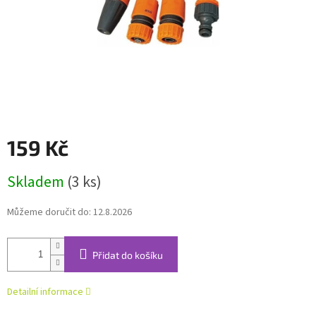
159 Kč
Měrná
Skladem
(3 ks)
cena:
Můžeme doručit do:
12.8.2026
Přidat do košíku
Detailní informace