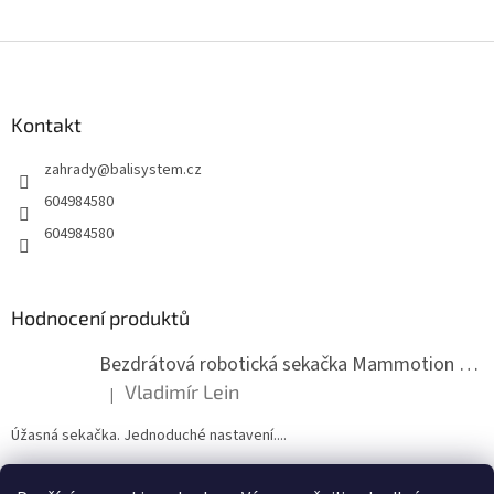
Z
á
p
a
Kontakt
t
zahrady
@
balisystem.cz
í
604984580
604984580
Hodnocení produktů
Bezdrátová robotická sekačka Mammotion LUBA mini 2 1500
Vladimír Lein
|
Hodnocení produktu je 5 z 5 hvězdiček.
Úžasná sekačka. Jednoduché nastavení....