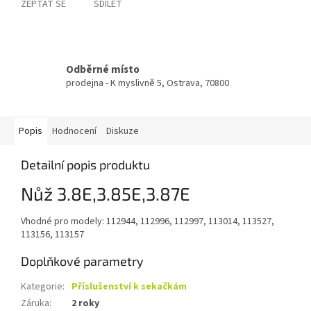
ZEPTAT SE
SDÍLET
Odběrné místo
prodejna - K myslivně 5, Ostrava, 70800
Popis
Hodnocení
Diskuze
Detailní popis produktu
Nůž 3.8E,3.85E,3.87E
Vhodné pro modely: 112944, 112996, 112997, 113014, 113527,
113156, 113157
Doplňkové parametry
Kategorie
:
Příslušenství k sekačkám
Záruka
:
2 roky