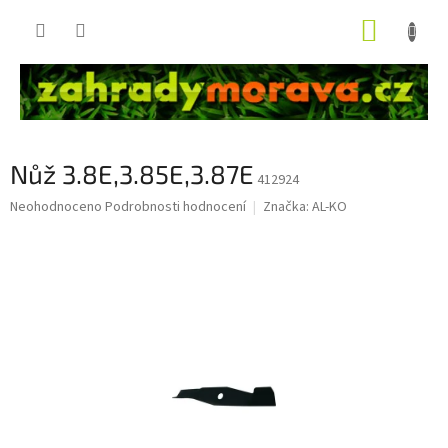
Přejít
NÁKUP
na
obsah
KOŠÍK
Nůž 3.8E,3.85E,3.87E
412924
Průměrné
Neohodnoceno
Podrobnosti hodnocení
Značka:
AL-KO
hodnocení
produktu
je
0,0
z
5
hvězdiček.