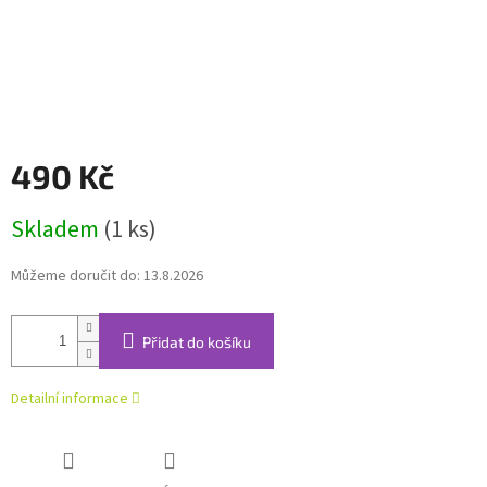
490 Kč
Měrná
Skladem
(1 ks)
cena:
Můžeme doručit do:
13.8.2026
Přidat do košíku
Detailní informace