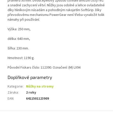
průměru 50 mm. Dvoučepelový způsob stříhání umožní čistý řez
a snadné zachycení větví. Nůžky jsou odolné a lehce ovladatelné
díky hliníkovým násadám a pohodlným rukojetím SoftGrip. Díky
převodovému mechanismu PowerGear není třeba vynaložit tolik
námahy při používání.
Výška: 250 mm,
délka: 640 mm,
šířka: 230 mm.
Hmotnost: 1190 g.
Původní Fiskars číslo: 112390. Označení: (M) LX94
Doplňkové parametry
Kategorie
:
Nůžky na stromy
Záruka
:
2 roky
EAN
:
6411501123909