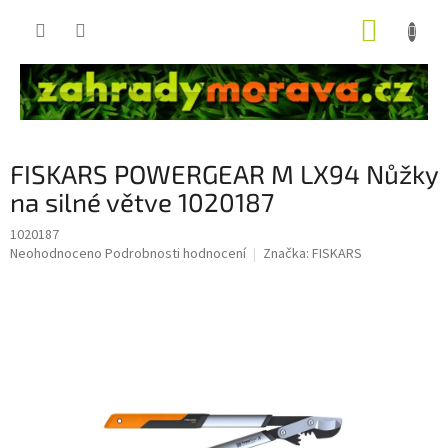
Přejít
NÁKUP
na
obsah
KOŠÍK
FISKARS POWERGEAR M LX94 Nůžky
na silné větve 1020187
1020187
Průměrné
Neohodnoceno
Podrobnosti hodnocení
Značka:
FISKARS
hodnocení
produktu
je
0,0
z
5
hvězdiček.