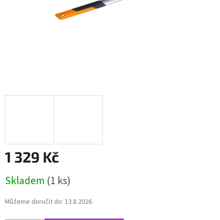
1 329 Kč
Měrná
Skladem
(1 ks)
cena:
Můžeme doručit do:
13.8.2026