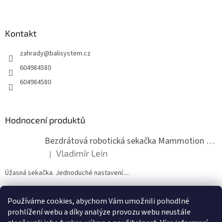
Z
á
p
a
Kontakt
t
zahrady
@
balisystem.cz
í
604984580
604984580
Hodnocení produktů
Bezdrátová robotická sekačka Mammotion LUBA mini 2 1500
Vladimír Lein
|
Hodnocení produktu je 5 z 5 hvězdiček.
Úžasná sekačka. Jednoduché nastavení....
Používáme cookies, abychom Vám umožnili pohodlné
ZDE NÁM MŮŽETE VLOŽIT HODNOCENÍ
prohlížení webu a díky analýze provozu webu neustále