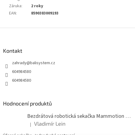
Záruka
:
2 roky
EAN
:
8590383009193
Z
á
p
a
Kontakt
t
zahrady
@
balisystem.cz
í
604984580
604984580
Hodnocení produktů
Bezdrátová robotická sekačka Mammotion LUBA mini 2 1500
Vladimír Lein
|
Hodnocení produktu je 5 z 5 hvězdiček.