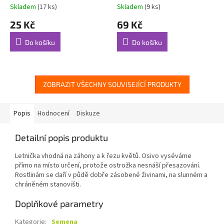
Skladem
(17 ks)
Skladem
(9 ks)
25 Kč
69 Kč
Do košíku
Do košíku
ZOBRAZIT VŠECHNY SOUVISEJÍCÍ PRODUKTY
Popis
Hodnocení
Diskuze
Detailní popis produktu
Letnička vhodná na záhony a k řezu květů. Osivo vyséváme
přímo na místo určení, protože ostrožka nesnáší přesazování.
Rostlinám se daří v půdě dobře zásobené živinami, na slunném a
chráněném stanovišti.
Doplňkové parametry
Kategorie
:
Semena