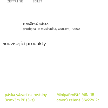
ZEPTAT SE
SDÍLET
Odběrné místo
prodejna - K myslivně 5, Ostrava, 70800
Související produkty
páska vázací na rostliny
Minipařeniště MINI 18
3cmx3m PE (3ks)
otvorů zelené 36x22x12cm
(48840)