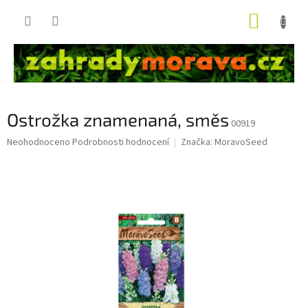
Přejít
NÁKUP
na
obsah
KOŠÍK
Ostrožka znamenaná, směs
00919
Průměrné
Neohodnoceno
Podrobnosti hodnocení
Značka:
MoravoSeed
hodnocení
produktu
je
0,0
z
5
hvězdiček.