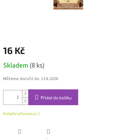
16 Kč
Měrná
Skladem
(8 ks)
cena:
Můžeme doručit do:
13.8.2026
Přidat do košíku
Detailní informace