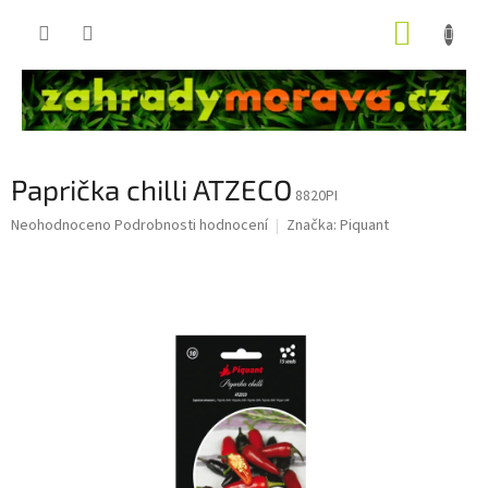
Přejít
NÁKUP
na
obsah
KOŠÍK
Paprička chilli ATZECO
8820PI
Průměrné
Neohodnoceno
Podrobnosti hodnocení
Značka:
Piquant
hodnocení
produktu
je
0,0
z
5
hvězdiček.