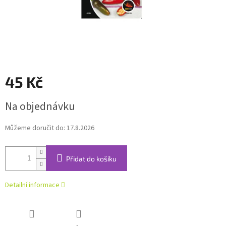
45 Kč
Měrná
Na objednávku
cena:
Můžeme doručit do:
17.8.2026
Přidat do košíku
Detailní informace