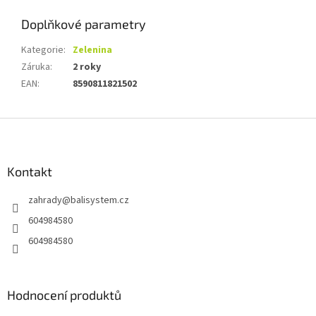
Doplňkové parametry
Kategorie
:
Zelenina
Záruka
:
2 roky
EAN
:
8590811821502
Z
á
p
a
Kontakt
t
zahrady
@
balisystem.cz
í
604984580
604984580
Hodnocení produktů