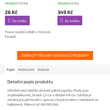
Skladem
(73 ks)
Skladem
(2 ks)
26 Kč
349 Kč
Do košíku
Do košíku
Pouze osobní odběr v Ostravě-
Porubě
ZOBRAZIT VŠECHNY SOUVISEJÍCÍ PRODUKTY
Popis
Hodnocení
Diskuze
Detailní popis produktu
Středně raná odrůda okrasné pálivé papriky. Plody jsou
trojúhelníkovité, široké 2,5 cm a dlouhé 4-6 cm. Odrůda je
vhodná pro pěstování s oporou v krytech nebo v nádobách na
balkónech. Pálivost až 450 000 SHU.