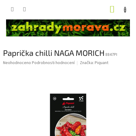
Přejít
NÁKUP
na
obsah
KOŠÍK
Paprička chilli NAGA MORICH
8847PI
Průměrné
Neohodnoceno
Podrobnosti hodnocení
Značka:
Piquant
hodnocení
produktu
je
0,0
z
5
hvězdiček.