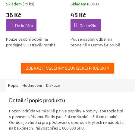
Skladem
(79 ks)
Skladem
(60 ks)
36 Kč
45 Kč
Do košíku
Do košíku
Pouze osobní odběr na
Pouze osobní odběr na
prodejně v Ostravě-Porubě
prodejně v Ostravě-Porubě
ZOBRAZIT VŠECHNY SOUVISEJÍCÍ PRODUKTY
Popis
Hodnocení
Diskuze
Detailní popis produktu
Pozdní odrůda velmi silně pálivé papriky. Rostliny jsou rozložité
s pevnými větvemi. Plody jsou 3-4 cm široké a 5-6 cm dlouhé.
Odrůda je vhodná pro pěstování s oporou v krytech i v nádobách
na balkónech. Pálivost přes 1 000 000 SHU.