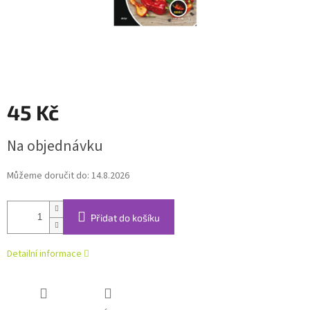
45 Kč
Měrná
Na objednávku
cena:
Můžeme doručit do:
14.8.2026
Přidat do košíku
Detailní informace