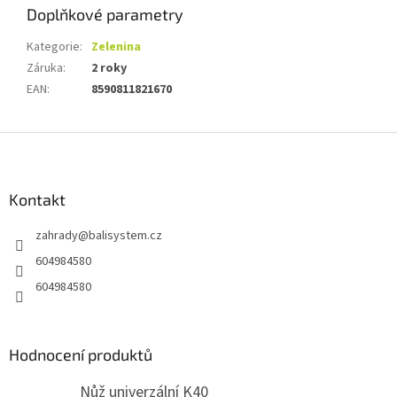
Doplňkové parametry
Kategorie
:
Zelenina
Záruka
:
2 roky
EAN
:
8590811821670
Z
á
p
a
Kontakt
t
zahrady
@
balisystem.cz
í
604984580
604984580
Hodnocení produktů
Nůž univerzální K40