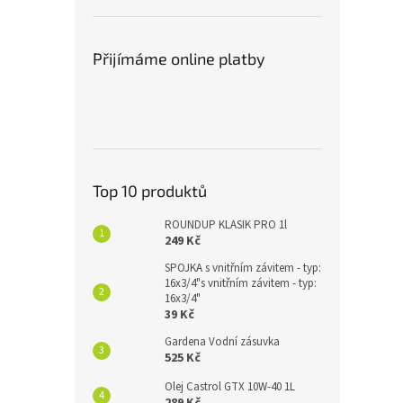
Přijímáme online platby
Top 10 produktů
ROUNDUP KLASIK PRO 1l
249 Kč
SPOJKA s vnitřním závitem - typ:
16x3/4"s vnitřním závitem - typ:
16x3/4"
39 Kč
Gardena Vodní zásuvka
525 Kč
Olej Castrol GTX 10W-40 1L