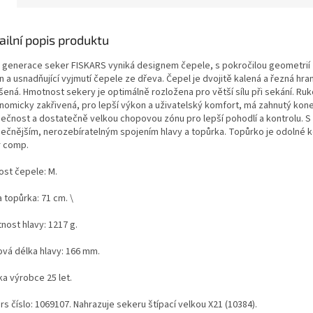
ailní popis produktu
 generace seker FISKARS vyniká designem čepele, s pokročilou geometrií z
 a usnadňující vyjmutí čepele ze dřeva. Čepel je dvojitě kalená a řezná hra
ená. Hmotnost sekery je optimálně rozložena pro větší sílu při sekání. Ruk
nomicky zakřivená, pro lepší výkon a uživatelský komfort, má zahnutý kone
ečnost a dostatečně velkou chopovou zónu pro lepší pohodlí a kontrolu. S
ečnějším, nerozebíratelným spojením hlavy a topůrka. Topůrko je odolné 
r comp.
ost čepele: M.
 topůrka: 71 cm. \
nost hlavy: 1217 g.
ová délka hlavy: 166 mm.
ka výrobce 25 let.
rs číslo: 1069107. Nahrazuje sekeru štípací velkou X21 (10384).