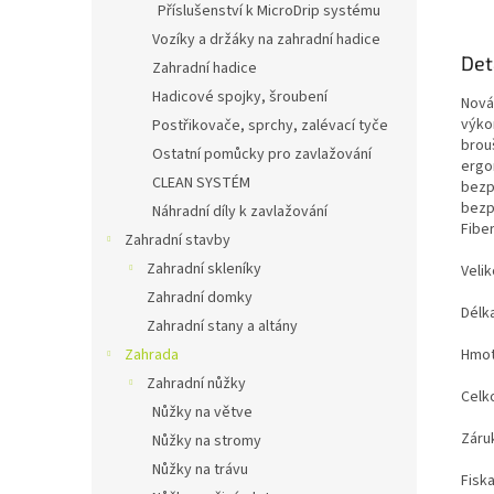
Příslušenství k MicroDrip systému
Vozíky a držáky na zahradní hadice
Det
Zahradní hadice
Hadicové spojky, šroubení
Nová
výkon
Postřikovače, sprchy, zalévací tyče
brouš
Ostatní pomůcky pro zavlažování
ergo
CLEAN SYSTÉM
bezp
bezp
Náhradní díly k zavlažování
Fibe
Zahradní stavby
Zahradní skleníky
Velik
Zahradní domky
Délka
Zahradní stany a altány
Hmot
Zahrada
Zahradní nůžky
Celk
Nůžky na větve
Záru
Nůžky na stromy
Nůžky na trávu
Fiska