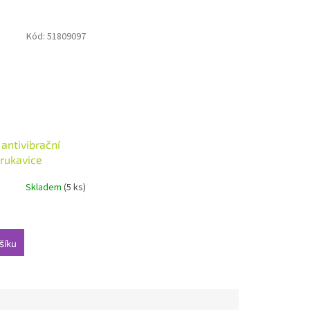
Kód:
51809097
antivibrační
 rukavice
velikost 8/S
Skladem
(5 ks)
šíku