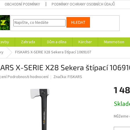
OBCHODNÍ PODMÍNKY
PODMÍNKY OCHRANY OSOBNÍCH ÚDAJŮ
HLEDAT
tavby
Zahrada
Dům a dílna
Kärcher
Mammotion
ky
FISKARS X-SERIE X28 Sekera štípací 1069107
ARS X-SERIE X28 Sekera štípací 1069
né
cení
Podrobnosti hodnocení
Značka:
FISKARS
ní
1 4
u
Měrná
Skla
cena:
ek.
Můžeme d