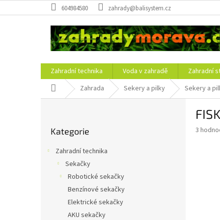
Přejít
604984580
zahrady@balisystem.cz
na
obsah
Zahradní technika
Voda v zahradě
Zahradní s
Domů
Zahrada
Sekery a pilky
Sekery a pil
P
FISK
o
Přeskočit
s
Průměr
3 hodno
Kategorie
kategorie
t
hodnoce
r
produkt
Zahradní technika
a
je
Sekačky
5,0
n
z
Robotické sekačky
n
5
í
Benzínové sekačky
hvězdič
p
Elektrické sekačky
a
AKU sekačky