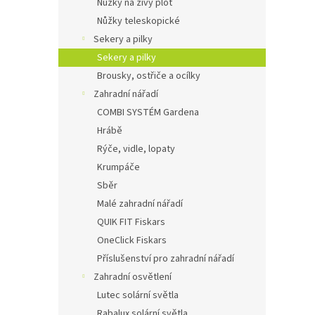
Nůžky na živý plot
Nůžky teleskopické
Sekery a pilky
Sekery a pilky
Brousky, ostřiče a ocílky
Zahradní nářadí
COMBI SYSTÉM Gardena
Hrábě
Rýče, vidle, lopaty
Krumpáče
Sběr
Malé zahradní nářadí
QUIK FIT Fiskars
OneClick Fiskars
Příslušenství pro zahradní nářadí
Zahradní osvětlení
Lutec solární světla
Rabalux solární světla