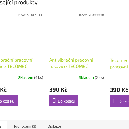
sející produkty
Kód:
51809100
Kód:
51809098
ibrační pracovní
Antivibrační pracovní
Tecomec 
vice TECOMEC
rukavice TECOMEC
pracovní
ost 11/XL
velikost 9/M
TECOMEC 
Skladem
(4 ks)
Skladem
(2 ks)
 Kč
390 Kč
390 Kč
o košíku
Do košíku
Do ko
s
Hodnocení (3)
Diskuze