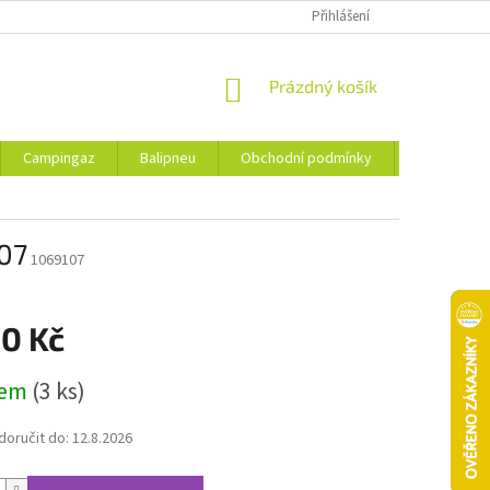
Přihlášení
NÁKUPNÍ
Prázdný košík
KOŠÍK
Campingaz
Balipneu
Obchodní podmínky
Kontakty
107
1069107
80 Kč
dem
(3 ks)
oručit do:
12.8.2026