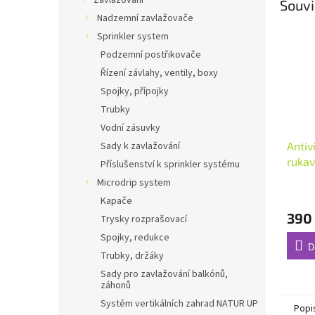
Zavlažování
Souvi
Nadzemní zavlažovače
Sprinkler system
Podzemní postřikovače
Řízení závlahy, ventily, boxy
Spojky, přípojky
Trubky
Vodní zásuvky
Antiv
Sady k zavlažování
ruka
Příslušenství k sprinkler systému
velik
Microdrip system
Kapače
390
Trysky rozprašovací
Spojky, redukce
D
Trubky, držáky
Sady pro zavlažování balkónů,
záhonů
Systém vertikálních zahrad NATUR UP
Popi