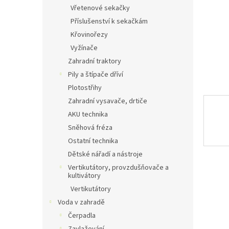
n
Vřetenové sekačky
e
Příslušenství k sekačkám
l
Křovinořezy
Vyžínače
Zahradní traktory
Pily a štípače dříví
Plotostřihy
Zahradní vysavače, drtiče
AKU technika
Sněhová fréza
Ostatní technika
Dětské nářadí a nástroje
Vertikutátory, provzdušňovače a
kultivátory
Vertikutátory
Voda v zahradě
Čerpadla