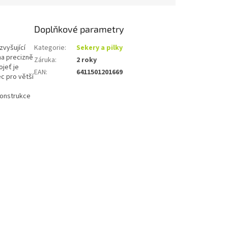
Doplňkové parametry
vyšující
Kategorie
:
Sekery a pilky
na precizně
Záruka
:
2 roky
ojeť je
EAN
:
6411501201669
c pro větší
konstrukce