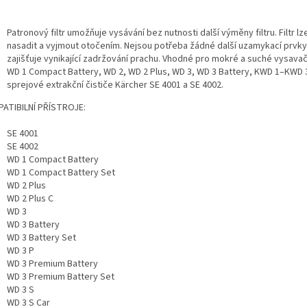
Patronový filtr umožňuje vysávání bez nutnosti další výměny filtru. Filtr l
nasadit a vyjmout otočením. Nejsou potřeba žádné další uzamykací prvky. 
zajišťuje vynikající zadržování prachu. Vhodné pro mokré a suché vysava
WD 1 Compact Battery, WD 2, WD 2 Plus, WD 3, WD 3 Battery, KWD 1–KWD 
sprejové extrakční čističe Kärcher SE 4001 a SE 4002.
ATIBILNÍ PŘÍSTROJE:
SE 4001
SE 4002
WD 1 Compact Battery
WD 1 Compact Battery Set
WD 2 Plus
WD 2 Plus C
WD 3
WD 3 Battery
WD 3 Battery Set
WD 3 P
WD 3 Premium Battery
WD 3 Premium Battery Set
WD 3 S
WD 3 S Car