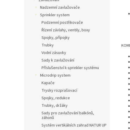
Zavlažování
Nadzemní zavlažovače
Sprinkler system
Podzemní postřikovače
Řízení závlahy, ventily, boxy
Spojky, přípojky
Trubky
KOMP
Vodní zásuvky
Sady k zavlažování
Příslušenství k sprinkler systému
Microdrip system
Kapače
Trysky rozprašovací
Spojky, redukce
Trubky, držáky
Sady pro zavlažování balkónů,
záhonů
Systém vertikálních zahrad NATUR UP