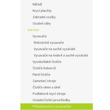
Nářadí
Krycí plachty
Zahradní vozíky
Osobní váhy
Kärcher
Vysavače
Robotické vysavače
Vysavače na suché vysávání
Vysavače na mokré a suché vysávání
Vysokotlaké čističe
Čističe koberců
Parní čističe
Zametací stroje
Čističe oken a skel
Podlahové mycí stroje
Ostatní čistící prostředky
Příslušenství k vysavačům