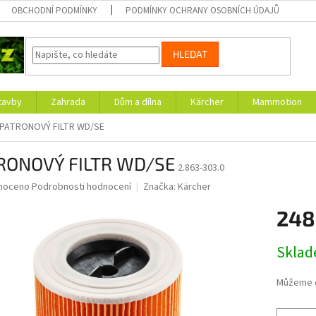
OBCHODNÍ PODMÍNKY
PODMÍNKY OCHRANY OSOBNÍCH ÚDAJŮ
HLEDAT
tavby
Zahrada
Dům a dílna
Kärcher
Mammotion
PATRONOVÝ FILTR WD/SE
RONOVÝ FILTR WD/SE
2.863-303.0
né
noceno
Podrobnosti hodnocení
Značka:
Kärcher
ní
248
u
Měrná
Skla
cena:
ek.
Můžeme d