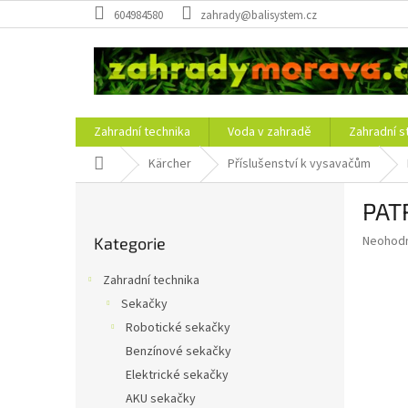
Přejít
604984580
zahrady@balisystem.cz
na
obsah
Zahradní technika
Voda v zahradě
Zahradní s
Domů
Kärcher
Příslušenství k vysavačům
P
PAT
o
Přeskočit
s
Průměr
Neohod
Kategorie
kategorie
t
hodnoce
r
produkt
Zahradní technika
a
je
Sekačky
0,0
n
z
Robotické sekačky
n
5
í
Benzínové sekačky
hvězdič
p
Elektrické sekačky
a
AKU sekačky