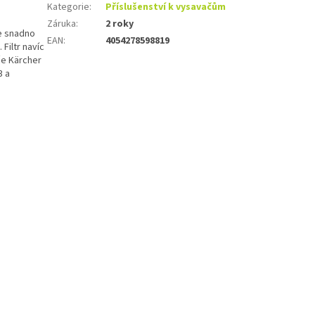
Kategorie
:
Příslušenství k vysavačům
Záruka
:
2 roky
ze snadno
EAN
:
4054278598819
Filtr navíc
če Kärcher
3 a