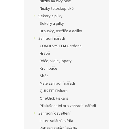
Nůžky na živý plot
Nůžky teleskopické
Sekery a pilky
Sekery a pilky
Brousky, ostřiče a ocílky
Zahradní nářadí
COMBI SYSTÉM Gardena
Hrábě
Rýče, vidle, lopaty
Krumpáče
Sběr
Malé zahradní nářadí
QUIK FIT Fiskars
OneClick Fiskars
Příslušenství pro zahradní nářadí
Zahradní osvětlení
Lutec solární světla
Rabalux solární světla