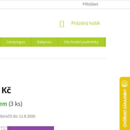
Přihlášení
NÁKUPNÍ
Prázdný košík
KOŠÍK
Campingaz
Balipneu
Obchodní podmínky
Kontakty
 Kč
dem
(3 ks)
oručit do:
11.8.2026