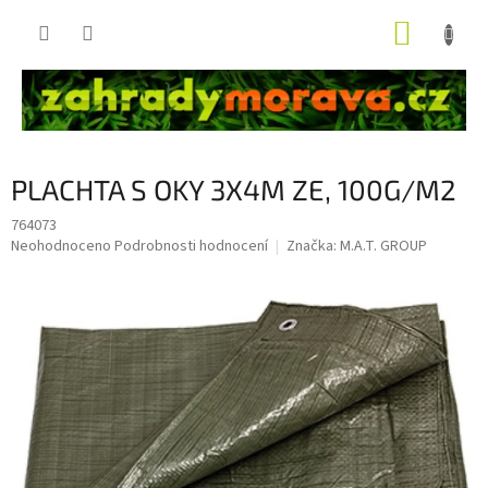
Přejít
NÁKUP
na
obsah
KOŠÍK
PLACHTA S OKY 3X4M ZE, 100G/M2
764073
Průměrné
Neohodnoceno
Podrobnosti hodnocení
Značka:
M.A.T. GROUP
hodnocení
produktu
je
0,0
z
5
hvězdiček.