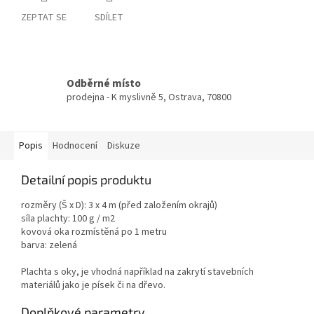
ZEPTAT SE
SDÍLET
Odběrné místo
prodejna - K myslivně 5, Ostrava, 70800
Popis
Hodnocení
Diskuze
Detailní popis produktu
rozměry (Š x D): 3 x 4 m (před založením okrajů)
síla plachty: 100 g / m2
kovová oka rozmístěná po 1 metru
barva: zelená
Plachta s oky, je vhodná například na zakrytí stavebních
materiálů jako je písek či na dřevo.
Doplňkové parametry