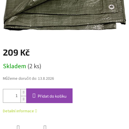
209 Kč
Měrná
Skladem
(2 ks)
cena:
Můžeme doručit do:
13.8.2026
Přidat do košíku
Detailní informace