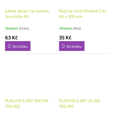
páska vázací na rostliny
Past na myši dřevěná 2 ks
3cmx50m PE
46 x 100 mm
Skladem
(10 ks)
Skladem
(4 ks)
63 Kč
35 Kč
Do košíku
Do košíku
PLACHTA S OKY 10X15M,
PLACHTA S OKY 2X 3M,
70G/M2
70G/M2