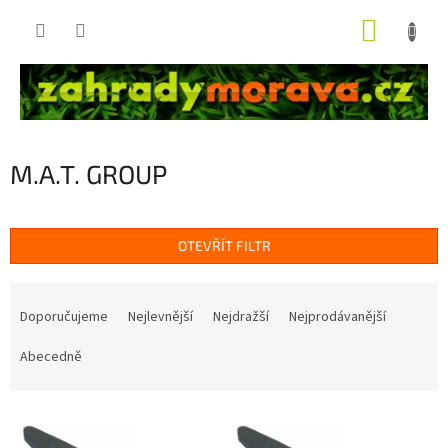
Přejít
NÁKUP
na
obsah
KOŠÍK
M.A.T. GROUP
OTEVŘÍT FILTR
Ř
a
Doporučujeme
Nejlevnější
Nejdražší
Nejprodávanější
z
e
Abecedně
n
í
V
p
ý
r