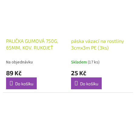
PALIČKA GUMOVÁ 750G,
páska vázací na rostliny
65MM, KOV. RUKOJEŤ
3cmx3m PE (3ks)
Na objednávku
Skladem
(17 ks)
89 Kč
25 Kč
Do košíku
Do košíku