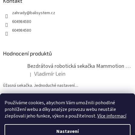
a
Kontakt
r
t
v
zahrady
@
balisystem.cz
í
k
y
604984580
v
604984580
ý
p
i
s
Hodnocení produktů
u
Bezdrátová robotická sekačka Mammotion LUBA mini 2 1500
Vladimír Lein
|
Hodnocení produktu je 5 z 5 hvězdiček.
Úžasná sekačka. Jednoduché nastavení....
Používáme cookies, abychom Vám umožnili pohodlné
ZDE NÁM MŮŽETE VLOŽIT HODNOCENÍ
prohlížení webu a díky analýze provozu webu neustále
zlepšovali jeho funkce, výkon a použitelnost.
Více informací
Nastavení
Vytvořil Shoptet