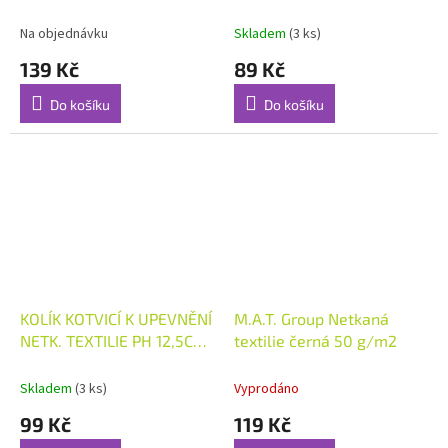
Na objednávku
Skladem
(3 ks)
139 Kč
89 Kč
Do košíku
Do košíku
KOLÍK KOTVICÍ K UPEVNĚNÍ
M.A.T. Group Netkaná
NETK. TEXTILIE PH 12,5CM
textilie černá 50 g/m2
(50KS)
Skladem
(3 ks)
Vyprodáno
99 Kč
119 Kč