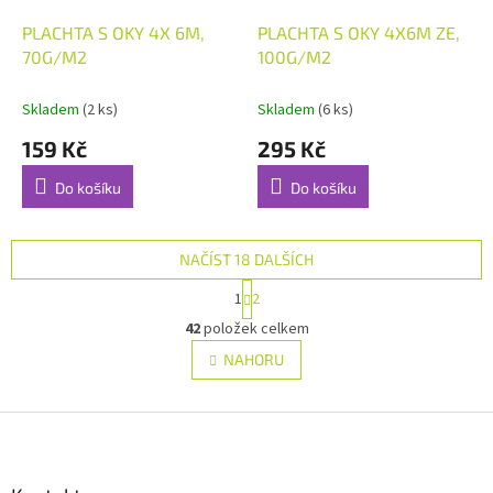
PLACHTA S OKY 4X 6M,
PLACHTA S OKY 4X6M ZE,
70G/M2
100G/M2
Skladem
(2 ks)
Skladem
(6 ks)
159 Kč
295 Kč
Do košíku
Do košíku
NAČÍST 18 DALŠÍCH
S
1
2
t
O
r
42
položek celkem
v
á
l
NAHORU
n
á
k
d
o
v
Z
a
á
c
á
n
í
p
í
p