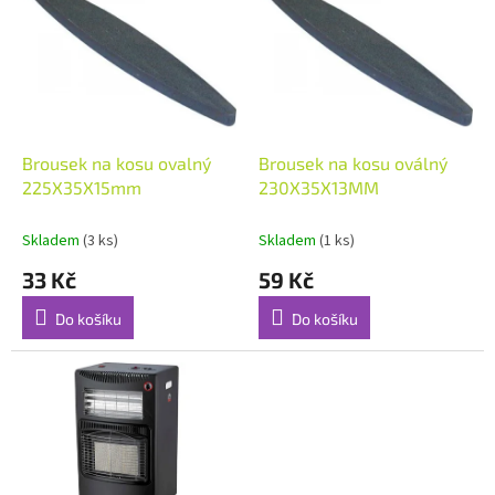
p
o
i
d
s
u
p
k
r
t
o
ů
d
Brousek na kosu ovalný
Brousek na kosu oválný
u
225X35X15mm
230X35X13MM
k
t
Skladem
(3 ks)
Skladem
(1 ks)
ů
33 Kč
59 Kč
Do košíku
Do košíku