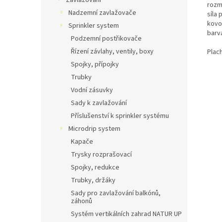
Zavlažování
rozmě
Nadzemní zavlažovače
síla 
kovo
Sprinkler system
barv
Podzemní postřikovače
Řízení závlahy, ventily, boxy
Plach
Spojky, přípojky
Trubky
Vodní zásuvky
Sady k zavlažování
Příslušenství k sprinkler systému
Microdrip system
Kapače
Trysky rozprašovací
Spojky, redukce
Trubky, držáky
Sady pro zavlažování balkónů,
záhonů
Systém vertikálních zahrad NATUR UP