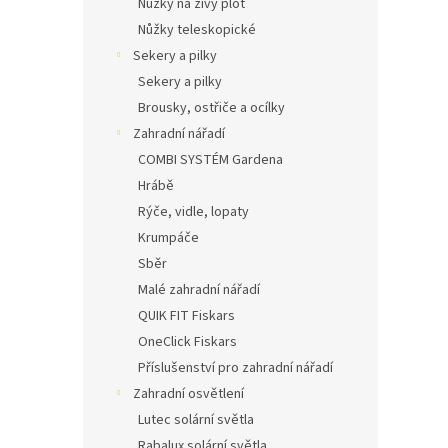
Nůžky na živý plot
Nůžky teleskopické
Sekery a pilky
Sekery a pilky
Brousky, ostřiče a ocílky
Zahradní nářadí
COMBI SYSTÉM Gardena
Hrábě
Rýče, vidle, lopaty
Krumpáče
Sběr
Malé zahradní nářadí
QUIK FIT Fiskars
OneClick Fiskars
Příslušenství pro zahradní nářadí
Zahradní osvětlení
Lutec solární světla
Rabalux solární světla