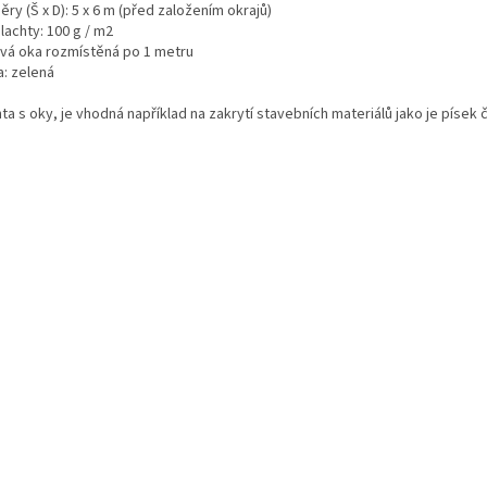
ry (Š x D): 5 x 6 m (před založením okrajů)
plachty: 100 g / m2
vá oka rozmístěná po 1 metru
a: zelená
ta s oky, je vhodná například na zakrytí stavebních materiálů jako je písek č