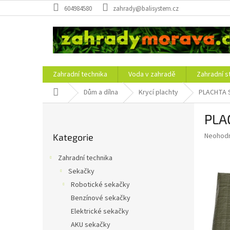
Přejít
604984580
zahrady@balisystem.cz
na
obsah
Zahradní technika
Voda v zahradě
Zahradní s
Domů
Dům a dílna
Krycí plachty
PLACHTA 
P
PLA
o
Přeskočit
s
Průměr
Neohod
Kategorie
kategorie
t
hodnoce
r
produkt
Zahradní technika
a
je
Sekačky
0,0
n
z
Robotické sekačky
n
5
í
Benzínové sekačky
hvězdič
p
Elektrické sekačky
a
AKU sekačky