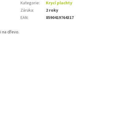
Kategorie
:
Krycí plachty
Záruka
:
2 roky
EAN
:
8590419764317
i na dřevo.