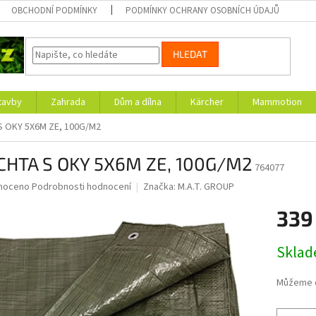
OBCHODNÍ PODMÍNKY
PODMÍNKY OCHRANY OSOBNÍCH ÚDAJŮ
HLEDAT
tavby
Zahrada
Dům a dílna
Kärcher
Mammotion
S OKY 5X6M ZE, 100G/M2
CHTA S OKY 5X6M ZE, 100G/M2
764077
né
noceno
Podrobnosti hodnocení
Značka:
M.A.T. GROUP
ní
339
u
Měrná
Skla
cena:
ek.
Můžeme d