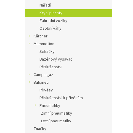
Nářadí
Krycí plachty
Zahradní vozíky
Osobní váhy
Kärcher
Mammotion
Sekačky
Bazénový vysavač
Příslušenství
Campingaz
Balipneu
Přívěsy
Příslušenství k přívěsům
Pneumatiky
Zimní pneumatiky
Letní pneumatiky
Značky