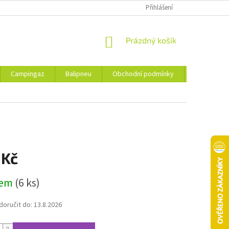
Přihlášení
NÁKUPNÍ
Prázdný košík
KOŠÍK
Campingaz
Balipneu
Obchodní podmínky
Kontakty
 Kč
dem
(6 ks)
oručit do:
13.8.2026