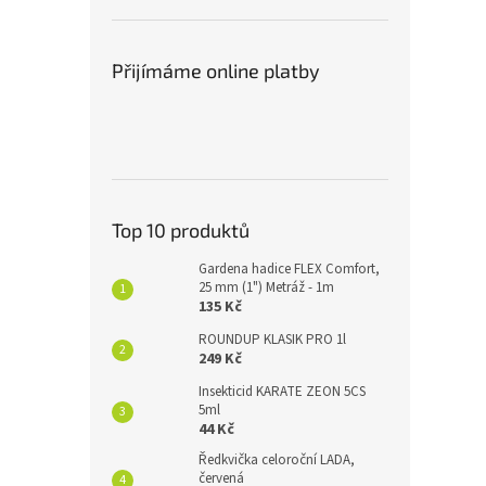
Přijímáme online platby
Top 10 produktů
Gardena hadice FLEX Comfort,
25 mm (1") Metráž - 1m
135 Kč
ROUNDUP KLASIK PRO 1l
249 Kč
Insekticid KARATE ZEON 5CS
5ml
44 Kč
Ředkvička celoroční LADA,
červená