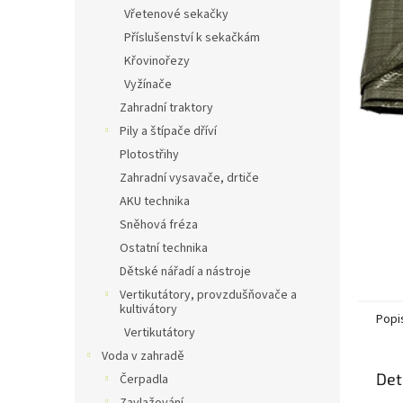
n
Vřetenové sekačky
e
Příslušenství k sekačkám
l
Křovinořezy
Vyžínače
Zahradní traktory
Pily a štípače dříví
Plotostřihy
Zahradní vysavače, drtiče
AKU technika
Sněhová fréza
Ostatní technika
Dětské nářadí a nástroje
Vertikutátory, provzdušňovače a
kultivátory
Popi
Vertikutátory
Voda v zahradě
Det
Čerpadla