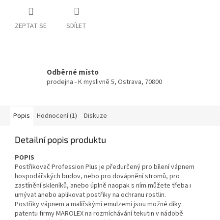
ZEPTAT SE
SDÍLET
Odběrné místo
prodejna - K myslivně 5, Ostrava, 70800
Popis
Hodnocení (1)
Diskuze
Detailní popis produktu
POPIS
Postřikovač Profession Plus je předurčený pro bílení vápnem
hospodářských budov, nebo pro dovápnění stromů, pro
zastínění skleníků, anebo úplně naopak s ním můžete třeba i
umývat anebo aplikovat postřiky na ochranu rostlin.
Postřiky vápnem a malířskými emulzemi jsou možné díky
patentu firmy MAROLEX na rozmíchávání tekutin v nádobě