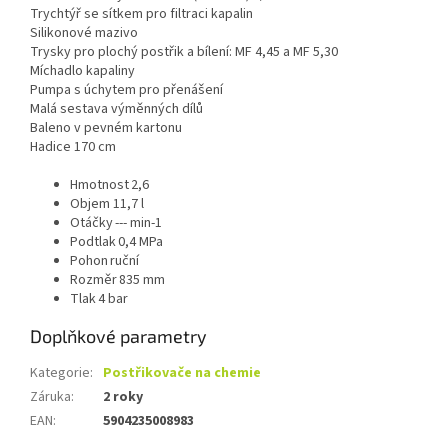
Trychtýř se sítkem pro filtraci kapalin
Silikonové mazivo
Trysky pro plochý postřik a bílení: MF 4,45 a MF 5,30
Míchadlo kapaliny
Pumpa s úchytem pro přenášení
Malá sestava výměnných dílů
Baleno v pevném kartonu
Hadice 170 cm
Hmotnost
2,6
Objem
11,7 l
Otáčky
--- min-1
Podtlak
0,4 MPa
Pohon
ruční
Rozměr
835 mm
Tlak
4 bar
Doplňkové parametry
Kategorie
:
Postřikovače na chemie
Záruka
:
2 roky
EAN
:
5904235008983