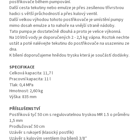
postřikovače během pumpování.
Další cesta tekutiny nebo emulze je přes zesílenou třívrstvou
hadici s větší průchodností a přes kulový ventil.
Další velkou výhodou tohoto postřikovače je umístění pumpy
mimo dosah emulze a to nahoře na vnější straně nádoby.
Tato pumpa je dostatečně dlouhá a proto je velice výkonná.
Na 10 litrů vody je doporučených 2 - 2,5 kg vápna. Roztok nechte
ustát a poté nalévejte tekutinu do postřikovače na usazeninu ze
dna.
K bílení doporučujeme hnědou trysku která je součástí dodávky.
SPECIFIKACE
Celková kapacita: 11,7 l
Pracovní kapacita: 11 l
Tlak: 0,4 MPa
Hmotnost: 2,60 kg
Výška: 835 mm
PŘÍSLUŠENSTVÍ
Postřiková tyč 50 cm s regulovatelnou tryskou MR 1.5 o průměru
1,5 mm
Prodlužovač 50 cm
Uzávěr s rukojetí (klasický postřik)
Uzávěr s kulovým ventilem (na bílení) 3/8″