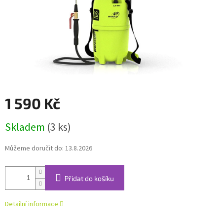
1 590 Kč
Měrná
Skladem
(3 ks)
cena:
Můžeme doručit do:
13.8.2026
Přidat do košíku
Detailní informace