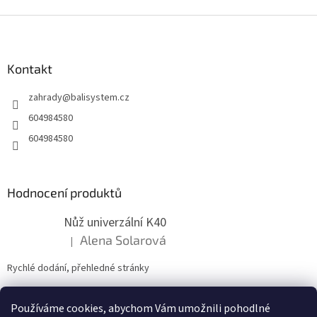
Z
á
p
a
Kontakt
t
zahrady
@
balisystem.cz
í
604984580
604984580
Hodnocení produktů
Nůž univerzální K40
Alena Solarová
|
Hodnocení produktu je 5 z 5 hvězdiček.
Rychlé dodání, přehledné stránky
Používáme cookies, abychom Vám umožnili pohodlné
ZDE NÁM MŮŽETE VLOŽIT HODNOCENÍ