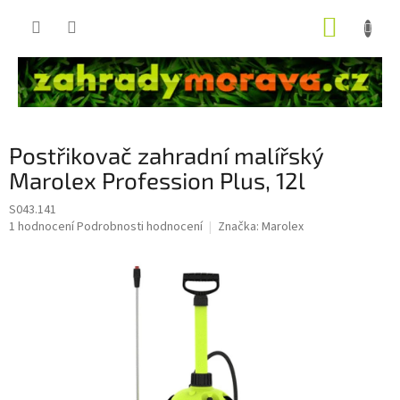
Přejít
NÁKUP
na
obsah
KOŠÍK
Postřikovač zahradní malířský
Marolex Profession Plus, 12l
S043.141
Průměrné
1 hodnocení
Podrobnosti hodnocení
Značka:
Marolex
hodnocení
produktu
je
5,0
z
5
hvězdiček.