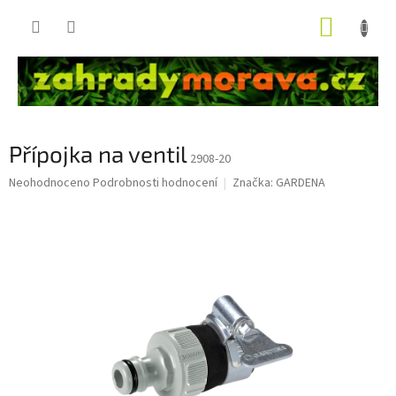
Přejít
NÁKUP
na
obsah
KOŠÍK
Přípojka na ventil
2908-20
Průměrné
Neohodnoceno
Podrobnosti hodnocení
Značka:
GARDENA
hodnocení
produktu
je
0,0
z
5
hvězdiček.