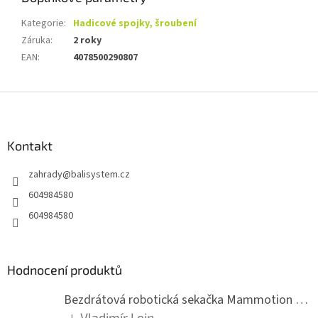
Kategorie
:
Hadicové spojky, šroubení
Záruka
:
2 roky
EAN
:
4078500290807
Z
á
p
a
Kontakt
t
zahrady
@
balisystem.cz
í
604984580
604984580
Hodnocení produktů
Bezdrátová robotická sekačka Mammotion LUBA mini 2 1500
Vladimír Lein