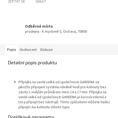
ZEPTAT SE
SDÍLET
Odběrné místo
prodejna - K myslivně 5, Ostrava, 70800
Popis
Hodnocení
Diskuze
Detailní popis produktu
Přípojka na ventil velká od společnosti GARDENA se
jakožto připojení systému ideálně hodí pro kohouty bez
závitu s vnějším průměrem mezi 14 a 17 mm. Přípojka na
ventil velká od společnosti GARDENA je korozivzdorná a
lze ji připojit bez nástrojů. Tímto způsobem můžete hadici
připojit i ke kohoutu tohoto typu.
Doplňkové parametry