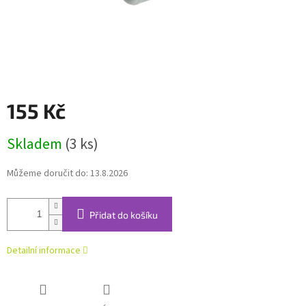
155 Kč
Měrná
Skladem
(3 ks)
cena:
Můžeme doručit do:
13.8.2026
Přidat do košíku
Detailní informace