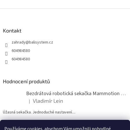
Z
á
p
a
Kontakt
t
zahrady
@
balisystem.cz
í
604984580
604984580
Hodnocení produktů
Bezdrátová robotická sekačka Mammotion LUBA mini 2 1500
Vladimír Lein
|
Hodnocení produktu je 5 z 5 hvězdiček.
Úžasná sekačka. Jednoduché nastavení....
Používáme cookies, abychom Vám umožnili pohodlné
ZDE NÁM MŮŽETE VLOŽIT HODNOCENÍ