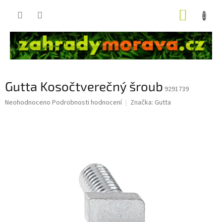
Přejít
NÁKUP
na
obsah
KOŠÍK
Gutta Kosočtverečný šroub
9291739
Průměrné
Neohodnoceno
Podrobnosti hodnocení
Značka:
Gutta
hodnocení
produktu
je
0,0
z
5
hvězdiček.