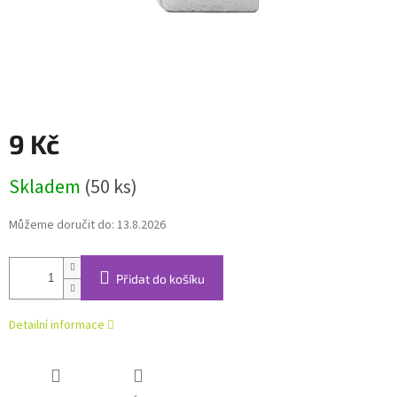
9 Kč
Měrná
Skladem
(50 ks)
cena:
Můžeme doručit do:
13.8.2026
Přidat do košíku
Detailní informace