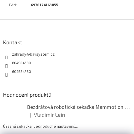
EAN
:
6976174163855
Z
á
p
a
Kontakt
t
zahrady
@
balisystem.cz
í
604984580
604984580
Hodnocení produktů
Bezdrátová robotická sekačka Mammotion LUBA mini 2 1500
Vladimír Lein
|
Hodnocení produktu je 5 z 5 hvězdiček.
Úžasná sekačka. Jednoduché nastavení....