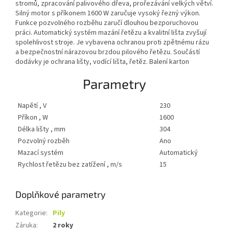
stromů, zpracování palivového dřeva, prořezávání velkých větví.
Silný motor s příkonem 1600 W zaručuje vysoký řezný výkon.
Funkce pozvolného rozběhu zaručí dlouhou bezporuchovou
práci. Automatický systém mazání řetězu a kvalitní lišta zvyšují
spolehlivost stroje. Je vybavena ochranou proti zpětnému rázu
a bezpečnostní nárazovou brzdou pilového řetězu. Součástí
dodávky je ochrana lišty, vodící lišta, řetěz. Balení karton
Parametry
Napětí , V
230
Příkon , W
1600
Délka lišty , mm
304
Pozvolný rozběh
Ano
Mazací systém
Automatický
Rychlost řetězu bez zatížení , m/s
15
Doplňkové parametry
Kategorie
:
Pily
Záruka
:
2 roky