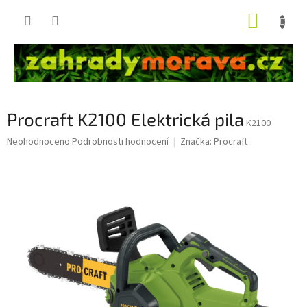
Přejít
NÁKUP
na
obsah
KOŠÍK
Procraft K2100 Elektrická pila
K2100
Průměrné
Neohodnoceno
Podrobnosti hodnocení
Značka:
Procraft
hodnocení
produktu
je
0,0
z
5
hvězdiček.