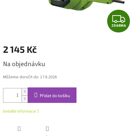
Z
ZDARMA
D
A
2 145 Kč
R
Měrná
Na objednávku
cena:
M
Můžeme doručit do:
17.8.2026
A
Přidat do košíku
Detailní informace