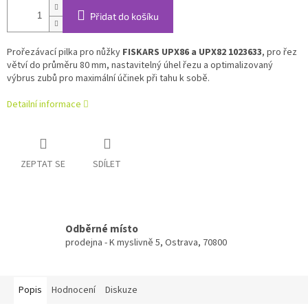
Přidat do košíku
Prořezávací pilka pro nůžky
FISKARS UPX86 a UPX82 1023633
, pro řez
větví do průměru 80 mm, nastavitelný úhel řezu a optimalizovaný
výbrus zubů pro maximální účinek při tahu k sobě.
Detailní informace
ZEPTAT SE
SDÍLET
Odběrné místo
prodejna - K myslivně 5, Ostrava, 70800
Popis
Hodnocení
Diskuze