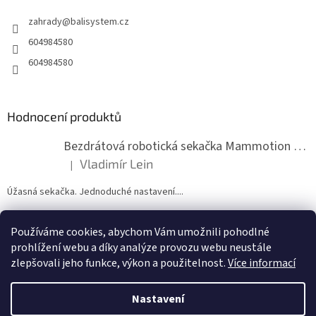
t
zahrady
@
balisystem.cz
í
604984580
604984580
Hodnocení produktů
Bezdrátová robotická sekačka Mammotion LUBA mini 2 1500
Vladimír Lein
|
Hodnocení produktu je 5 z 5 hvězdiček.
Úžasná sekačka. Jednoduché nastavení....
Používáme cookies, abychom Vám umožnili pohodlné
ZDE NÁM MŮŽETE VLOŽIT HODNOCENÍ
prohlížení webu a díky analýze provozu webu neustále
zlepšovali jeho funkce, výkon a použitelnost.
Více informací
Nastavení
Vytvořil Shoptet