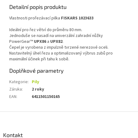
Detailní popis produktu
Vlastnosti prořezávací pilka
FISKARS 1023633
Ideální pro řez větví do průměru 80 mm.
Jednoduše se nasadí na univerzální zahradní nůžky
PowerGear™
UPX86
a
UPX82
.
Čepel je vyrobena z impulzně tvrzené nerezové oceli.
Nastavitelný úhel řezu a optimalizovaný výbrus zubů pro
maximální účinek při tahu k sobě.
Doplňkové parametry
Kategorie
:
Pily
Záruka
:
2 roky
EAN
:
6411501150165
Z
á
p
a
Kontakt