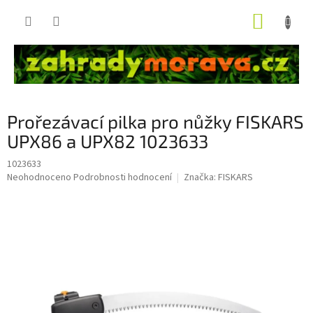
Přejít
NÁKUP
na
obsah
KOŠÍK
Prořezávací pilka pro nůžky FISKARS
UPX86 a UPX82 1023633
1023633
Průměrné
Neohodnoceno
Podrobnosti hodnocení
Značka:
FISKARS
hodnocení
produktu
je
0,0
z
5
hvězdiček.