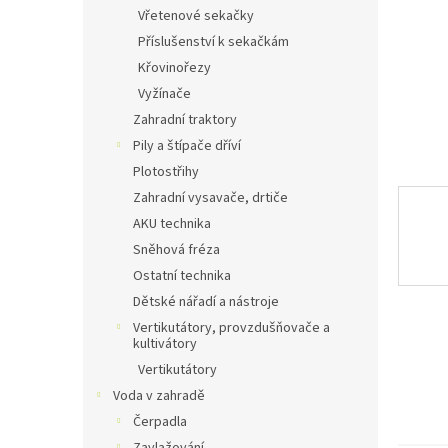
n
Vřetenové sekačky
e
Příslušenství k sekačkám
l
Křovinořezy
Vyžínače
Zahradní traktory
Pily a štípače dříví
Plotostřihy
Zahradní vysavače, drtiče
AKU technika
Sněhová fréza
Ostatní technika
Dětské nářadí a nástroje
Vertikutátory, provzdušňovače a
kultivátory
Vertikutátory
Voda v zahradě
Čerpadla