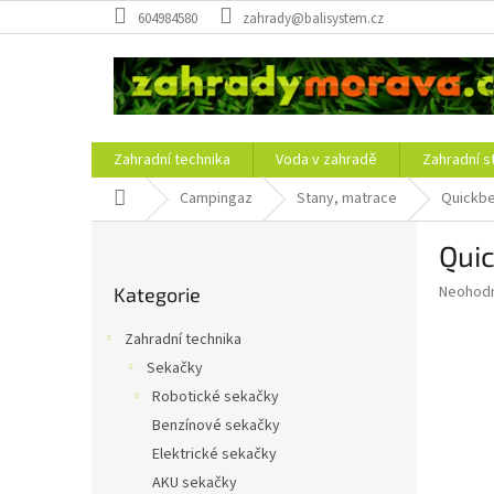
Přejít
604984580
zahrady@balisystem.cz
na
obsah
Zahradní technika
Voda v zahradě
Zahradní s
Domů
Campingaz
Stany, matrace
Quickbe
P
Qui
o
Přeskočit
s
Průměr
Neohod
Kategorie
kategorie
t
hodnoce
r
produkt
Zahradní technika
a
je
Sekačky
0,0
n
z
Robotické sekačky
n
5
í
Benzínové sekačky
hvězdič
p
Elektrické sekačky
a
AKU sekačky