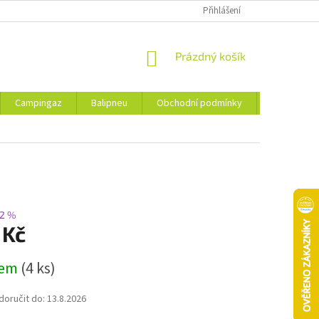
Přihlášení
NÁKUPNÍ
Prázdný košík
KOŠÍK
Campingaz
Balipneu
Obchodní podmínky
Kontakty
2 %
 Kč
dem
(4 ks)
oručit do:
13.8.2026