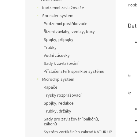
Zavlažování
Popi
Nadzemní zavlažovače
Sprinkler system
Podzemní postřikovače
Det
Řízení závlahy, ventily, boxy
Spojky, přípojky
Trubky
Vodní zásuvky
Sady k zavlažování
Příslušenství k sprinkler systému
\n
Microdrip system
Kapače
\n
Trysky rozprašovací
Spojky, redukce
Trubky, držáky
Sady pro zavlažování balkónů,
záhonů
Systém vertikálních zahrad NATUR UP