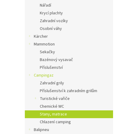
Nářadí
Krycí plachty
Zahradní vozíky
Osobní váhy
Kärcher
Mammotion
Sekačky
Bazénový vysavač
Příslušenství
Campingaz
Zahradní grily
Příslušenství k zahradním grilům
Turistické vařiče
Chemické WC
Stany, matrace
Chlazení camping
Balipneu