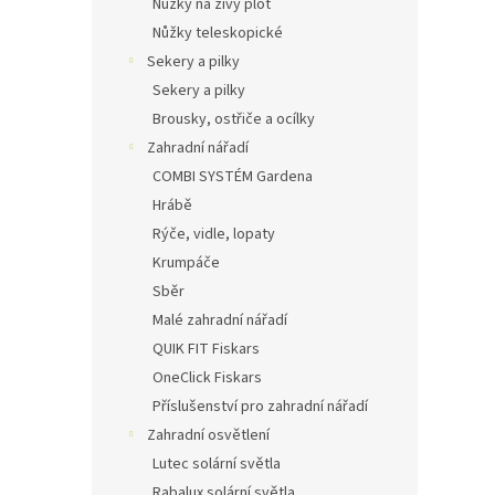
Nůžky na živý plot
Nůžky teleskopické
Sekery a pilky
Sekery a pilky
Brousky, ostřiče a ocílky
Zahradní nářadí
COMBI SYSTÉM Gardena
Hrábě
Rýče, vidle, lopaty
Krumpáče
Sběr
Malé zahradní nářadí
QUIK FIT Fiskars
OneClick Fiskars
Příslušenství pro zahradní nářadí
Zahradní osvětlení
Lutec solární světla
Rabalux solární světla