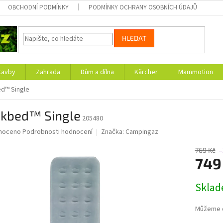
OBCHODNÍ PODMÍNKY
PODMÍNKY OCHRANY OSOBNÍCH ÚDAJŮ
HLEDAT
tavby
Zahrada
Dům a dílna
Kärcher
Mammotion
d™ Single
ckbed™ Single
205480
né
noceno
Podrobnosti hodnocení
Značka:
Campingaz
ní
u
769 Kč
–
749
Měrná
Skla
cena:
ek.
Můžeme d