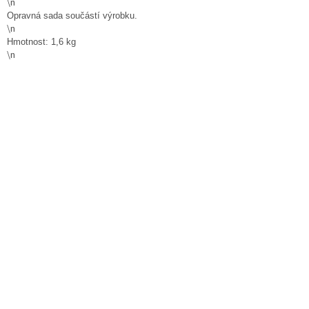
\n
Opravná sada součástí výrobku.
\n
Hmotnost: 1,6 kg
\n