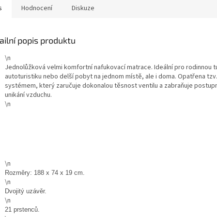
s
Hodnocení
Diskuze
ailní popis produktu
\n
Jednolůžková velmi komfortní nafukovací matrace. Ideální pro rodinnou tu
autoturistiku nebo delší pobyt na jednom místě, ale i doma. Opatřena tzv.
systémem, který zaručuje dokonalou těsnost ventilu a zabraňuje postu
unikání vzduchu.
\n
\n
Rozměry: 188 x 74 x 19 cm.
\n
Dvojitý uzávěr.
\n
21 prstenců.