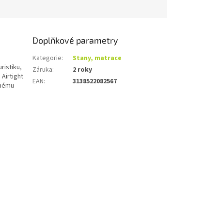
Doplňkové parametry
Kategorie
:
Stany, matrace
ristiku,
Záruka
:
2 roky
 Airtight
EAN
:
3138522082567
pnému