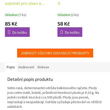
substrát pro výsev a
1l
množení 10l
Skladem
(7 ks)
Skladem
(2 ks)
85 Kč
58 Kč
Do košíku
Do košíku
ZOBRAZIT VŠECHNY SOUVISEJÍCÍ PRODUKTY
Popis
Hodnocení
Diskuze
Detailní popis produktu
Velmi raná, determinantní odrůda balkónového rajčete. Plody
jsou velmi malé, kulaté, průměrná hmotnost plodu je 8-10 g. Na
jedné rostlině dozrává cca 500 plodů. Plody jsou pevné,
nepraskají a neopadávají. Odrůda vyžaduje pěstování ve větších
nádobách.