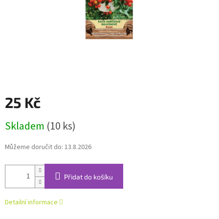
25 Kč
Měrná
Skladem
(10 ks)
cena:
Můžeme doručit do:
13.8.2026
Přidat do košíku
Detailní informace