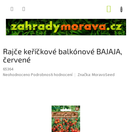
Přejít
NÁKUP
na
obsah
KOŠÍK
Rajče keříčkové balkónové BAJAJA,
červené
65364
Průměrné
Neohodnoceno
Podrobnosti hodnocení
Značka:
MoravoSeed
hodnocení
produktu
je
0,0
z
5
hvězdiček.