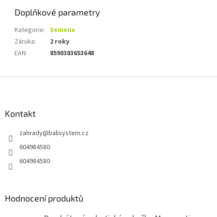
Doplňkové parametry
Kategorie
:
Semena
Záruka
:
2 roky
EAN
:
8590383653648
Z
á
p
a
Kontakt
t
zahrady
@
balisystem.cz
í
604984580
604984580
Hodnocení produktů