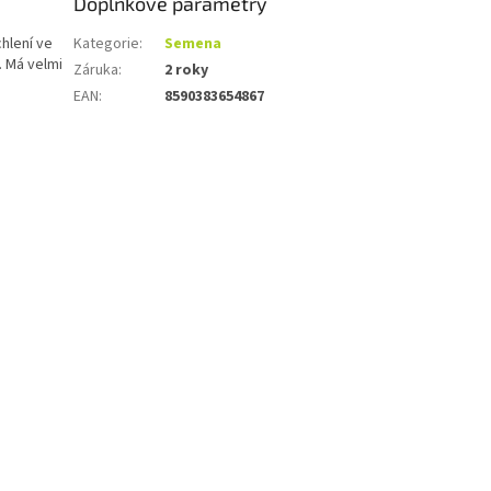
Doplňkové parametry
chlení ve
Kategorie
:
Semena
ý. Má velmi
Záruka
:
2 roky
EAN
:
8590383654867