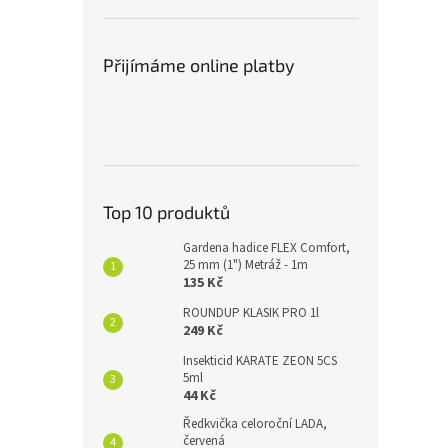
Přijímáme online platby
Top 10 produktů
Gardena hadice FLEX Comfort,
25 mm (1") Metráž - 1m
135 Kč
ROUNDUP KLASIK PRO 1l
249 Kč
Insekticid KARATE ZEON 5CS
5ml
44 Kč
Ředkvička celoroční LADA,
červená