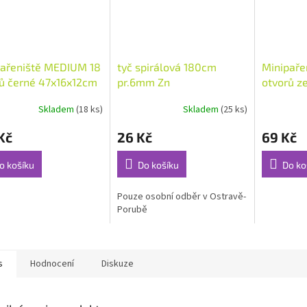
pařeniště MEDIUM 18
tyč spirálová 180cm
Minipaře
ů černé 47x16x12cm
pr.6mm Zn
otvorů z
(48842)
36x22x1
Skladem
(18 ks)
Skladem
(25 ks)
Kč
26 Kč
69 Kč
o košíku
Do košíku
Do ko
Pouze osobní odběr v Ostravě-
Porubě
s
Hodnocení
Diskuze