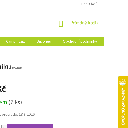
Přihlášení
NÁKUPNÍ
Prázdný košík
KOŠÍK
Campingaz
Balipneu
Obchodní podmínky
Kontakty
níku
65486
Kč
dem
(7 ks)
oručit do:
13.8.2026