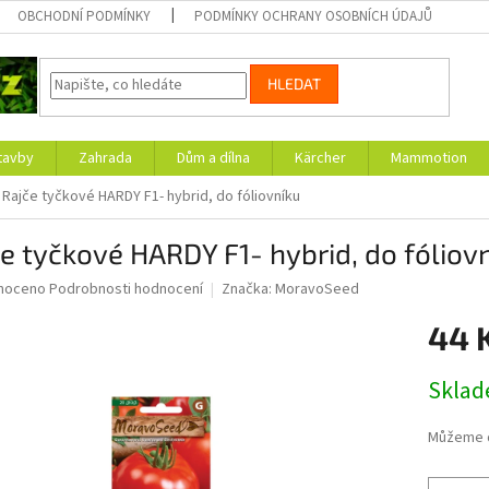
OBCHODNÍ PODMÍNKY
PODMÍNKY OCHRANY OSOBNÍCH ÚDAJŮ
HLEDAT
tavby
Zahrada
Dům a dílna
Kärcher
Mammotion
Rajče tyčkové HARDY F1- hybrid, do fóliovníku
e tyčkové HARDY F1- hybrid, do fóliov
né
noceno
Podrobnosti hodnocení
Značka:
MoravoSeed
ní
44 
u
Měrná
Skla
cena:
ek.
Můžeme d