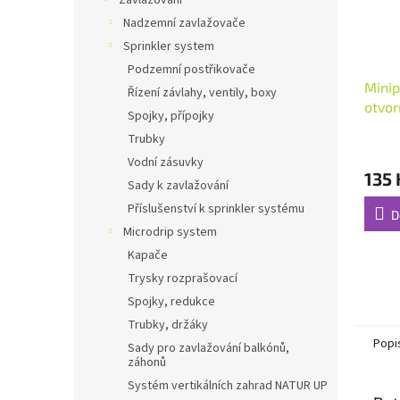
Zavlažování
Nadzemní zavlažovače
Sprinkler system
Podzemní postřikovače
Mini
Řízení závlahy, ventily, boxy
otvor
Spojky, přípojky
2ks 
Trubky
Vodní zásuvky
135 
Sady k zavlažování
Příslušenství k sprinkler systému
D
Microdrip system
Kapače
Trysky rozprašovací
Spojky, redukce
Trubky, držáky
Popi
Sady pro zavlažování balkónů,
záhonů
Systém vertikálních zahrad NATUR UP