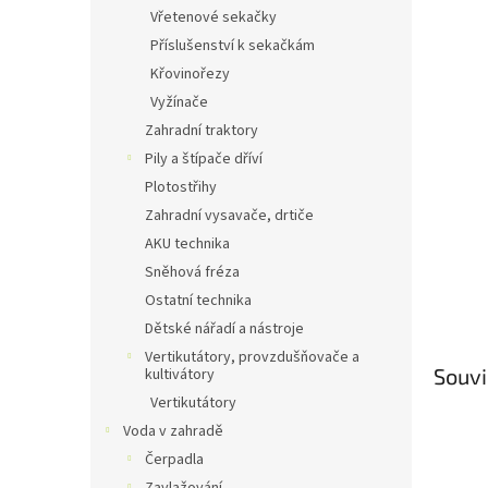
n
Vřetenové sekačky
e
Příslušenství k sekačkám
l
Křovinořezy
Vyžínače
Zahradní traktory
Pily a štípače dříví
Plotostřihy
Zahradní vysavače, drtiče
AKU technika
Sněhová fréza
Ostatní technika
Dětské nářadí a nástroje
Vertikutátory, provzdušňovače a
Souvi
kultivátory
Vertikutátory
Voda v zahradě
Čerpadla