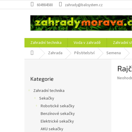
Přejít
604984580
zahrady@balisystem.cz
na
obsah
Zahradní technika
Voda v zahradě
Zahradní s
Domů
Zahrada
Pěstitelství
Semena
P
Rajč
o
Přeskočit
s
Průměr
Neohod
Kategorie
kategorie
t
hodnoce
r
produkt
Zahradní technika
a
je
Sekačky
0,0
n
z
Robotické sekačky
n
5
í
Benzínové sekačky
hvězdič
p
Elektrické sekačky
a
AKU sekačky