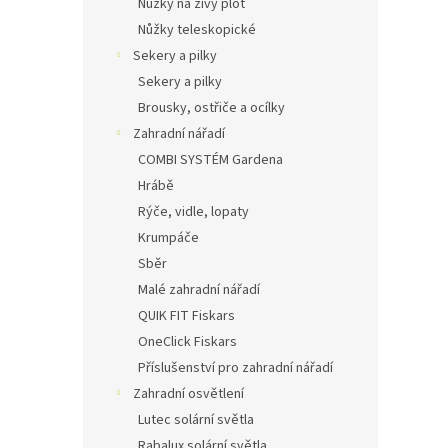
Nůžky na živý plot
Nůžky teleskopické
Sekery a pilky
Sekery a pilky
Brousky, ostřiče a ocílky
Zahradní nářadí
COMBI SYSTÉM Gardena
Hrábě
Rýče, vidle, lopaty
Krumpáče
Sběr
Malé zahradní nářadí
QUIK FIT Fiskars
OneClick Fiskars
Příslušenství pro zahradní nářadí
Zahradní osvětlení
Lutec solární světla
Rabalux solární světla