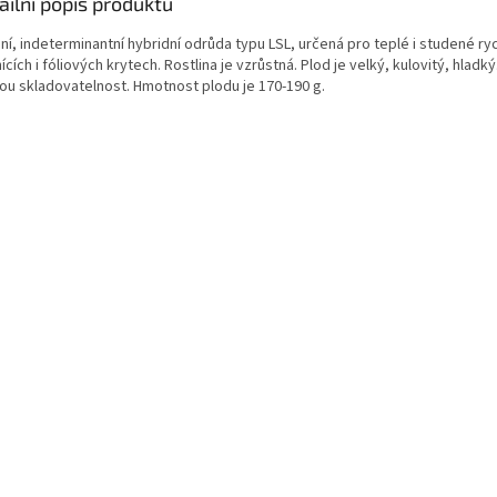
ailní popis produktu
í, indeterminantní hybridní odrůda typu LSL, určená pro teplé i studené ry
ících i fóliových krytech. Rostlina je vzrůstná. Plod je velký, kulovitý, hladk
ou skladovatelnost. Hmotnost plodu je 170-190 g.