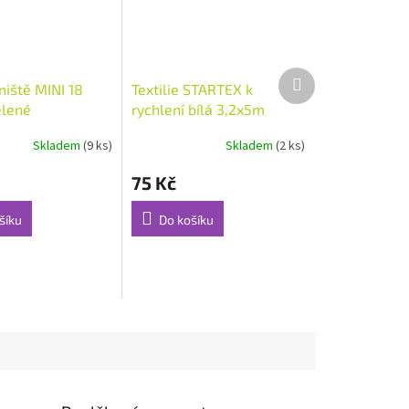
Další
niště MINI 18
Textilie STARTEX k
produkt
elené
rychlení bílá 3,2x5m
2cm (48840)
Skladem
(9 ks)
Skladem
(2 ks)
75 Kč
šíku
Do košíku