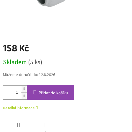
158 Kč
Měrná
Skladem
(5 ks)
cena:
Můžeme doručit do:
12.8.2026
Přidat do košíku
Detailní informace