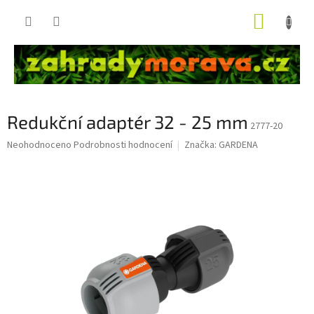
Přejít
NÁKUP
na
obsah
KOŠÍK
Redukční adaptér 32 - 25 mm
2777-20
Průměrné
Neohodnoceno
Podrobnosti hodnocení
Značka:
GARDENA
hodnocení
produktu
je
0,0
z
5
hvězdiček.