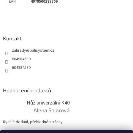
EAN
:
4078500277709
Z
á
p
a
Kontakt
t
zahrady
@
balisystem.cz
í
604984580
604984580
Hodnocení produktů
Nůž univerzální K40
Alena Solarová
|
Hodnocení produktu je 5 z 5 hvězdiček.
Rychlé dodání, přehledné stránky