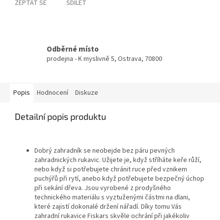
ZEPTAT SE
SDÍLET
Odběrné místo
prodejna - K myslivně 5, Ostrava, 70800
Popis
Hodnocení
Diskuze
Detailní popis produktu
Dobrý zahradník se neobejde bez páru pevných
zahradnických rukavic. Užijete je, když stříháte keře růží,
nebo když si potřebujete chránit ruce před vznikem
puchýřů při rytí, anebo když potřebujete bezpečný úchop
při sekání dřeva. Jsou vyrobené z prodyšného
technického materiálu s vyztuženými částmi na dlani,
které zajistí dokonalé držení nářadí. Díky tomu Vás
zahradní rukavice Fiskars skvěle ochrání při jakékoliv