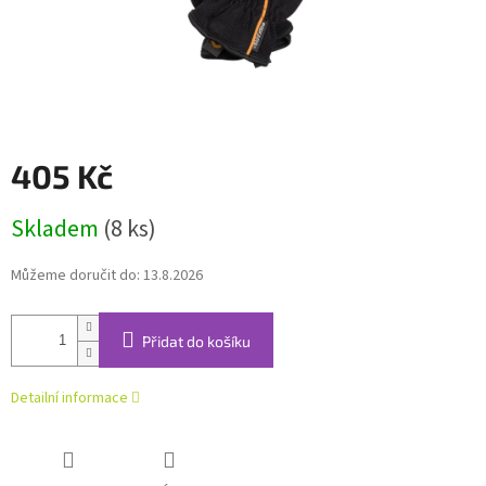
405 Kč
Měrná
Skladem
(8 ks)
cena:
Můžeme doručit do:
13.8.2026
Přidat do košíku
Detailní informace