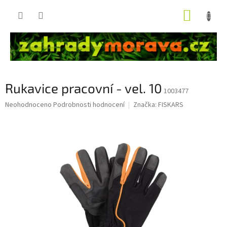
Přejít
NÁKUP
na
obsah
KOŠÍK
Rukavice pracovní - vel. 10
1003477
Průměrné
Neohodnoceno
Podrobnosti hodnocení
Značka:
FISKARS
hodnocení
produktu
je
0,0
z
5
hvězdiček.