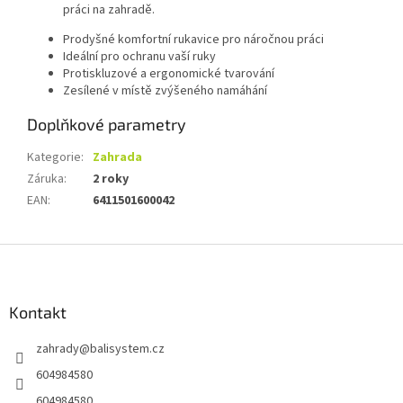
práci na zahradě.
Prodyšné komfortní rukavice pro náročnou práci
Ideální pro ochranu vaší ruky
Protiskluzové a ergonomické tvarování
Zesílené v místě zvýšeného namáhání
Doplňkové parametry
Kategorie
:
Zahrada
Záruka
:
2 roky
EAN
:
6411501600042
Z
á
p
a
Kontakt
t
zahrady
@
balisystem.cz
í
604984580
604984580