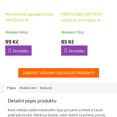
Miniskleník parapetní bílý
FORESTINA HOŠTICKÝ
44x15x10cm
substrát pro výsev a
množení 10l
Skladem
(4 ks)
Skladem
(7 ks)
99 Kč
85 Kč
Do košíku
Do košíku
ZOBRAZIT VŠECHNY SOUVISEJÍCÍ PRODUKTY
Popis
Hodnocení
Diskuze
Detailní popis produktu
Raná odrůda salátu máslového typu pro jarní rychlení a časné
polní pěstování. Hlávka je kulatá, velmi dobře uzavřená, pevná,