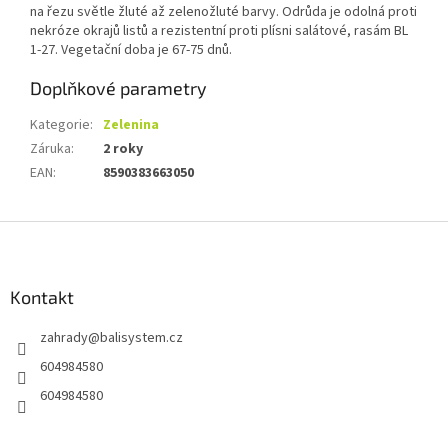
na řezu světle žluté až zelenožluté barvy. Odrůda je odolná proti
nekróze okrajů listů a rezistentní proti plísni salátové, rasám BL
1-27. Vegetační doba je 67-75 dnů.
Doplňkové parametry
Kategorie
:
Zelenina
Záruka
:
2 roky
EAN
:
8590383663050
Z
á
p
a
Kontakt
t
zahrady
@
balisystem.cz
í
604984580
604984580