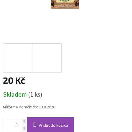
20 Kč
Měrná
Skladem
(1 ks)
cena:
Můžeme doručit do:
13.8.2026
Přidat do košíku