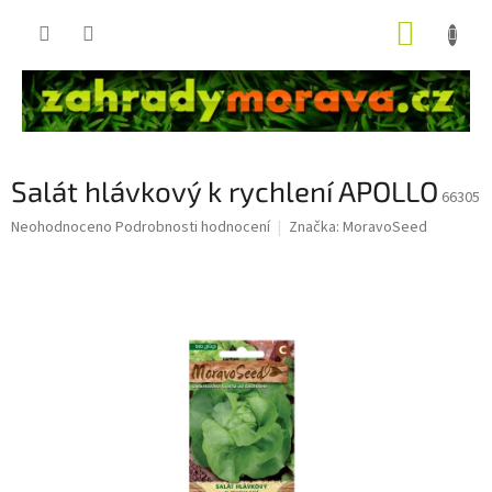
Přejít
NÁKUP
na
obsah
KOŠÍK
Salát hlávkový k rychlení APOLLO
66305
Průměrné
Neohodnoceno
Podrobnosti hodnocení
Značka:
MoravoSeed
hodnocení
produktu
je
0,0
z
5
hvězdiček.