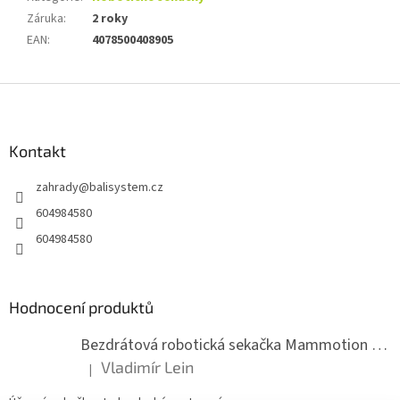
Záruka
:
2 roky
EAN
:
4078500408905
Z
á
p
a
Kontakt
t
zahrady
@
balisystem.cz
í
604984580
604984580
Hodnocení produktů
Bezdrátová robotická sekačka Mammotion LUBA mini 2 1500
Vladimír Lein
|
Hodnocení produktu je 5 z 5 hvězdiček.