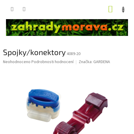
Přejít
NÁKUP
na
obsah
KOŠÍK
Spojky/konektory
4089-20
Průměrné
Neohodnoceno
Podrobnosti hodnocení
Značka:
GARDENA
hodnocení
produktu
je
0,0
z
5
hvězdiček.