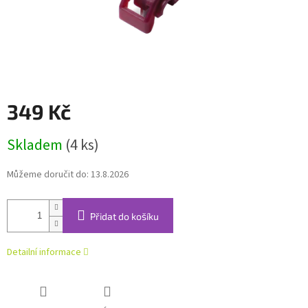
349 Kč
Měrná
Skladem
(4 ks)
cena:
Můžeme doručit do:
13.8.2026
Přidat do košíku
Detailní informace