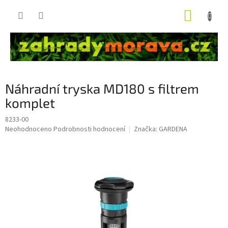
Přejít
NÁKUP
na
obsah
KOŠÍK
Náhradní tryska MD180 s filtrem
komplet
8233-00
Průměrné
Neohodnoceno
Podrobnosti hodnocení
Značka:
GARDENA
hodnocení
produktu
je
0,0
z
5
hvězdiček.