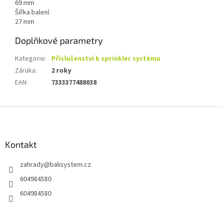
69 mm
Šířka balení
27 mm
Doplňkové parametry
Kategorie
:
Příslušenství k sprinkler systému
Záruka
:
2 roky
EAN
:
7333377488038
Z
á
p
a
Kontakt
t
zahrady
@
balisystem.cz
í
604984580
604984580