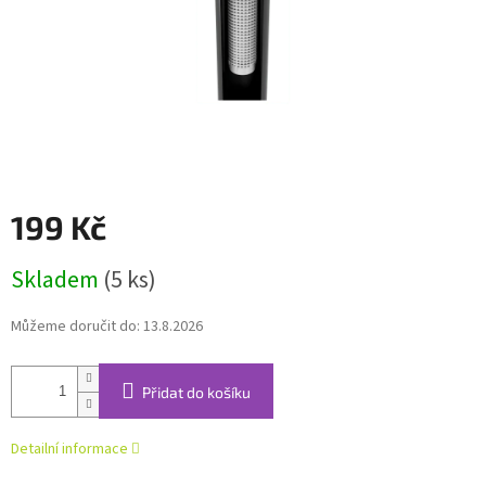
199 Kč
Měrná
Skladem
(5 ks)
cena:
Můžeme doručit do:
13.8.2026
Přidat do košíku
Detailní informace