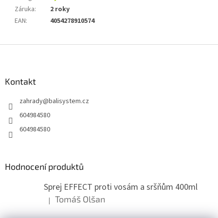
Záruka
:
2 roky
EAN
:
4054278910574
Z
á
p
a
Kontakt
t
zahrady
@
balisystem.cz
í
604984580
604984580
Hodnocení produktů
Sprej EFFECT proti vosám a sršňům 400ml
Tomáš Olšan
|
Hodnocení produktu je 5 z 5 hvězdiček.