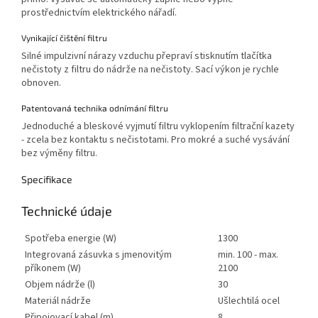
prostřednictvím elektrického nářadí.
Vynikající čištění filtru
Silné impulzivní nárazy vzduchu přepraví stisknutím tlačítka
nečistoty z filtru do nádrže na nečistoty. Sací výkon je rychle
obnoven.
Patentovaná technika odnímání filtru
Jednoduché a bleskové vyjmutí filtru vyklopením filtrační kazety
- zcela bez kontaktu s nečistotami. Pro mokré a suché vysávání
bez výměny filtru.
Specifikace
Technické údaje
Spotřeba energie (W)
1300
Integrovaná zásuvka s jmenovitým
min. 100 - max.
příkonem (W)
2100
Objem nádrže (l)
30
Materiál nádrže
Ušlechtilá ocel
Připojovací kabel (m)
8