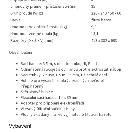
Jmenovitý průměr - příslušenství (mm)
35
Druh proudu (V/
Hz
)
220 - 240 / 50 - 60
Barva
žluté barvy.
Hmotnost bez příslušenství (kg)
9,3
Hmotnost včetně obalu (kg)
13,1
Rozměry (D x Š x V) (mm)
418 x 382 x 693
Obsah balení
Sací hadice: 3.5 m, s ohnutou rukojetí, Plast
Odnímatelná rukojeť s ochranou proti elektrostat. náboji
Sací trubky: 2 Kusy, 0.5 m, 35 mm, Ušlechtilá ocel
Hubice pro vysávání mokrých/suchých nečistot:
Přepínatelný
Štěrbinová hubice
Flexibilní sací hadice: 1 m, 35 mm
Adaptér pro připojení elektronářadí
Vliesový filtrační sáček: 1 Kusy
Plochý skládaný filtr: ve vyjímatelné filtrační kazetě
Vybavení