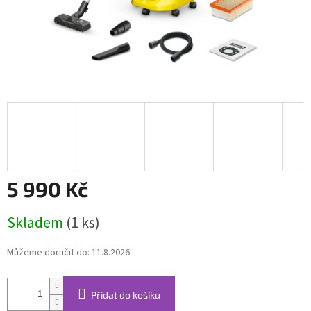
5 990 Kč
Měrná
Skladem
(1 ks)
cena:
Můžeme doručit do:
11.8.2026
Přidat do košíku