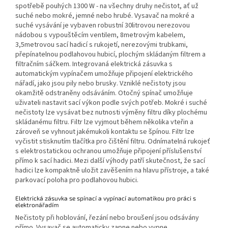
spotřebě pouhých 1300 W - na všechny druhy nečistot, ať už
suché nebo mokré, jemné nebo hrubé. Vysavač na mokré a
suché vysávání je vybaven robustní 30litrovou nerezovou
nádobou s vypouštěcím ventilem, 8metrovým kabelem,
3,5metrovou sací hadicí s rukojetí, nerezovými trubkami,
přepínatelnou podlahovou hubicí, plochým skládaným filtrem a
filtračním sáčkem. Integrovaná elektrická zásuvka s
automatickým vypínačem umožňuje připojení elektrického
nářadí, jako jsou pily nebo brusky. Vzniklé nečistoty jsou
okamžitě odstraněny odsáváním. Otočný spínač umožňuje
uživateli nastavit sací výkon podle svých potřeb. Mokré i suché
nečistoty lze vysávat bez nutnosti výměny filtru díky plochému
skládanému filtru. Filtr lze vyjmout během několika vteřin a
zároveň se vyhnout jakémukoli kontaktu se špínou. Filtr lze
vyčistit stisknutím tlačítka pro čištění filtru. Odnímatelná rukojeť
s elektrostatickou ochranou umožňuje připojení příslušenství
přímo k sací hadici. Mezi další výhody patří skutečnost, že sací
hadici lze kompaktně uložit zavěšením na hlavu přístroje, a také
parkovací poloha pro podlahovou hubici.
Elektrická zásuvka se spínací a vypínací automatikou pro práci s
elektronářadím
Nečistoty při hoblování, řezání nebo broušení jsou odsávány
přímo. Vysavač se automaticky zapne nebo vypne