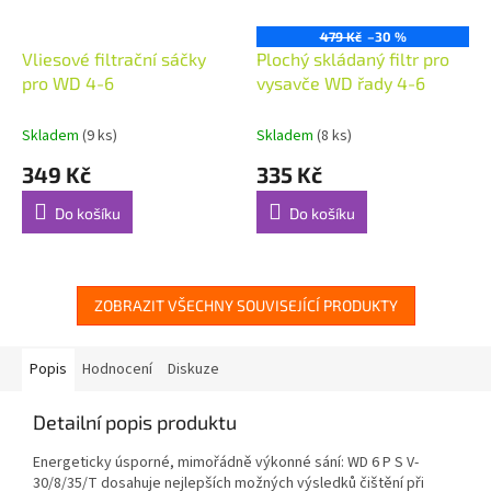
479 Kč
–30 %
Vliesové filtrační sáčky
Plochý skládaný filtr pro
pro WD 4-6
vysavče WD řady 4-6
Skladem
(9 ks)
Skladem
(8 ks)
349 Kč
335 Kč
Do košíku
Do košíku
ZOBRAZIT VŠECHNY SOUVISEJÍCÍ PRODUKTY
Popis
Hodnocení
Diskuze
Detailní popis produktu
Energeticky úsporné, mimořádně výkonné sání: WD 6 P S V-
30/8/35/T dosahuje nejlepších možných výsledků čištění při