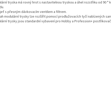
ární tryska má rovný hrot s nastavitelnou tryskou a úhel rozstřiku od 90 °
du.
jeť s přesným dávkovacím ventilem a filtrem.
ah modulární trysky lze rozšířit pomocí prodlužovacích tyčí nabízených sa
lární trysky jsou standardní vybavení pro Hobby a Profession+ postřikovač