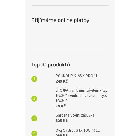
Přijímáme online platby
Top 10 produktů
ROUNDUP KLASIK PRO 1l
249 Kč
SPOJKA s vnitřním závitem - typ:
16x3/4"s vnitřním závitem - typ:
16x3/4"
39 Kč
Gardena Vodní zásuvka
525 Kč
Olej Castrol GTX 10W-40 1L