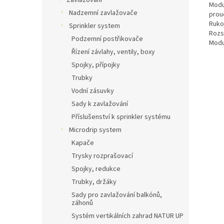
Zavlažování
Modul
Nadzemní zavlažovače
prou
Ruko
Sprinkler system
Rozs
Podzemní postřikovače
Modu
Řízení závlahy, ventily, boxy
Spojky, přípojky
Trubky
Vodní zásuvky
Sady k zavlažování
Příslušenství k sprinkler systému
Microdrip system
Kapače
Trysky rozprašovací
Spojky, redukce
Trubky, držáky
Sady pro zavlažování balkónů,
záhonů
Systém vertikálních zahrad NATUR UP