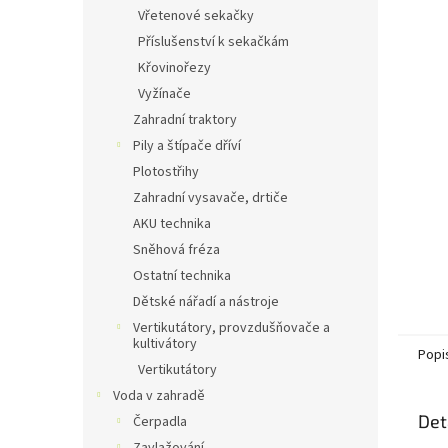
n
Vřetenové sekačky
e
Příslušenství k sekačkám
l
Křovinořezy
Vyžínače
Zahradní traktory
Pily a štípače dříví
Plotostřihy
Zahradní vysavače, drtiče
AKU technika
Sněhová fréza
Ostatní technika
Dětské nářadí a nástroje
Vertikutátory, provzdušňovače a
kultivátory
Popi
Vertikutátory
Voda v zahradě
Det
Čerpadla