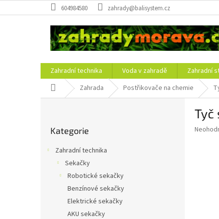
Přejít
604984580
zahrady@balisystem.cz
na
obsah
Zahradní technika
Voda v zahradě
Zahradní s
Domů
Zahrada
Postřikovače na chemie
T
P
Tyč 
o
Přeskočit
s
Průměr
Neohod
Kategorie
kategorie
t
hodnoce
r
produkt
Zahradní technika
a
je
Sekačky
0,0
n
z
Robotické sekačky
n
5
í
Benzínové sekačky
hvězdič
p
Elektrické sekačky
a
AKU sekačky