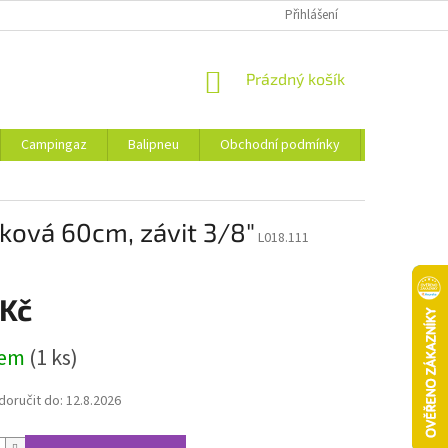
Přihlášení
NÁKUPNÍ
Prázdný košík
KOŠÍK
Campingaz
Balipneu
Obchodní podmínky
Kontakty
ková 60cm, závit 3/8"
L018.111
 Kč
dem
(1 ks)
oručit do:
12.8.2026