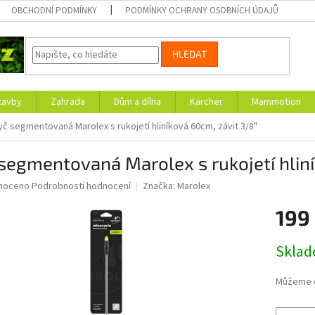
OBCHODNÍ PODMÍNKY
PODMÍNKY OCHRANY OSOBNÍCH ÚDAJŮ
HLEDAT
tavby
Zahrada
Dům a dílna
Kärcher
Mammotion
yč segmentovaná Marolex s rukojetí hliníková 60cm, závit 3/8"
segmentovaná Marolex s rukojetí hliní
né
noceno
Podrobnosti hodnocení
Značka:
Marolex
ní
199
u
Měrná
Skla
cena:
ek.
Můžeme d