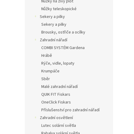
Nůžky na živý plot
Nůžky teleskopické
Sekery a pilky
Sekery a pilky
Brousky, ostřiče a ocílky
Zahradní nářadí
COMBI SYSTÉM Gardena
Hrábě
Rýče, vidle, lopaty
Krumpáče
Sběr
Malé zahradní nářadí
QUIK FIT Fiskars
OneClick Fiskars
Příslušenství pro zahradní nářadí
Zahradní osvětlení
Lutec solární světla
Rabalux solární světla