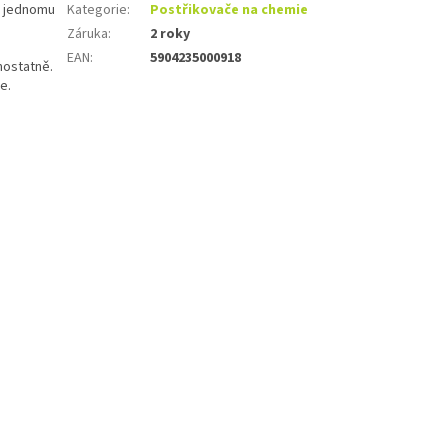
 k jednomu
Kategorie
:
Postřikovače na chemie
Záruka
:
2 roky
EAN
:
5904235000918
mostatně.
e.