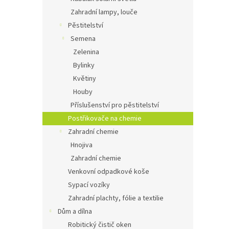
Zahradní lampy, louče
Pěstitelství
Semena
Zelenina
Bylinky
Květiny
Houby
Příslušenství pro pěstitelství
Postřikovače na chemie
Zahradní chemie
Hnojiva
Zahradní chemie
Venkovní odpadkové koše
Sypací vozíky
Zahradní plachty, fólie a textilie
Dům a dílna
Robitický čistič oken