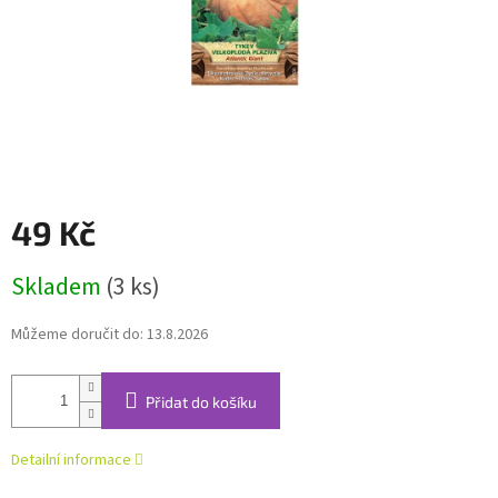
49 Kč
Měrná
Skladem
(3 ks)
cena:
Můžeme doručit do:
13.8.2026
Přidat do košíku
Detailní informace