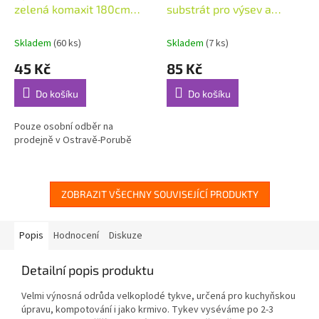
zelená komaxit 180cm
substrát pro výsev a
7mm
množení 10l
Skladem
(60 ks)
Skladem
(7 ks)
45 Kč
85 Kč
Do košíku
Do košíku
Pouze osobní odběr na
prodejně v Ostravě-Porubě
ZOBRAZIT VŠECHNY SOUVISEJÍCÍ PRODUKTY
Popis
Hodnocení
Diskuze
Detailní popis produktu
Velmi výnosná odrůda velkoplodé tykve, určená pro kuchyňskou
úpravu, kompotování i jako krmivo. Tykev vyséváme po 2-3