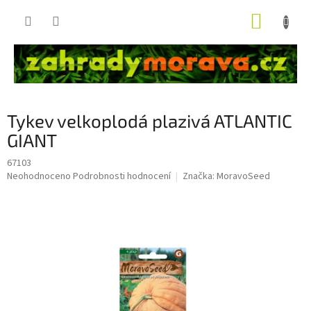
Přejít
NÁKUP
na
obsah
KOŠÍK
Tykev velkoplodá plazivá ATLANTIC
GIANT
67103
Průměrné
Neohodnoceno
Podrobnosti hodnocení
Značka:
MoravoSeed
hodnocení
produktu
je
0,0
z
5
hvězdiček.