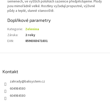
semenech, ve vyšších polohách sazenice předpěstujeme. Plody
jsou mimořádně velké. Rostliny vyžadují propustné, výživné
půdy a teplé, slunné stanoviště.
Doplňkové parametry
Kategorie
:
Zelenina
Záruka
:
2 roky
EAN
:
8590383671031
Z
á
p
a
Kontakt
t
zahrady
@
balisystem.cz
í
604984580
604984580