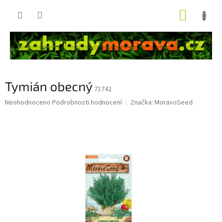
Přejít
NÁKUP
na
obsah
KOŠÍK
Tymián obecný
71742
Průměrné
Neohodnoceno
Podrobnosti hodnocení
Značka:
MoravoSeed
hodnocení
produktu
je
0,0
z
5
hvězdiček.