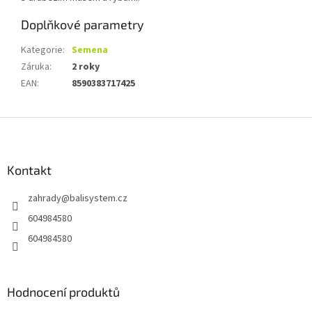
Doplňkové parametry
Kategorie
:
Semena
Záruka
:
2 roky
EAN
:
8590383717425
Z
á
p
a
Kontakt
t
zahrady
@
balisystem.cz
í
604984580
604984580
Hodnocení produktů