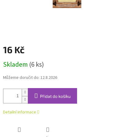
16 Kč
Měrná
Skladem
(6 ks)
cena:
Můžeme doručit do:
12.8.2026
Přidat do košíku
Detailní informace