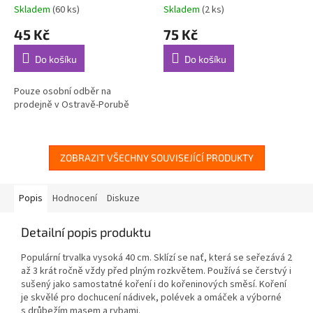
Skladem
(60 ks)
Skladem
(2 ks)
45 Kč
75 Kč
Do košíku
Do košíku
Pouze osobní odběr na
prodejně v Ostravě-Porubě
ZOBRAZIT VŠECHNY SOUVISEJÍCÍ PRODUKTY
Popis
Hodnocení
Diskuze
Detailní popis produktu
Populární trvalka vysoká 40 cm. Sklízí se nať, která se seřezává 2
až 3 krát ročně vždy před plným rozkvětem. Používá se čerstvý i
sušený jako samostatné koření i do kořeninových směsí. Koření
je skvělé pro dochucení nádivek, polévek a omáček a výborné
s drůbežím masem a rybami.