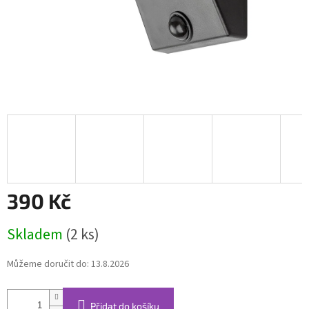
390 Kč
Měrná
Skladem
(2 ks)
cena:
Můžeme doručit do:
13.8.2026
Přidat do košíku