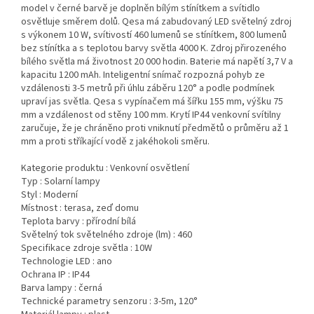
model v černé barvě je doplněn bílým stínítkem a svítidlo
osvětluje směrem dolů. Qesa má zabudovaný LED světelný zdroj
s výkonem 10 W, svítivostí 460 lumenů se stínítkem, 800 lumenů
bez stínítka a s teplotou barvy světla 4000 K. Zdroj přirozeného
bílého světla má životnost 20 000 hodin. Baterie má napětí 3,7 V a
kapacitu 1200 mAh. Inteligentní snímač rozpozná pohyb ze
vzdálenosti 3-5 metrů při úhlu záběru 120° a podle podmínek
upraví jas světla. Qesa s vypínačem má šířku 155 mm, výšku 75
mm a vzdálenost od stěny 100 mm. Krytí IP44 venkovní svítilny
zaručuje, že je chráněno proti vniknutí předmětů o průměru až 1
mm a proti stříkající vodě z jakéhokoli směru.
Kategorie produktu :
Venkovní osvětlení
Typ :
Solarní lampy
Styl :
Moderní
Místnost :
terasa, zeď domu
Teplota barvy :
přírodní bílá
Světelný tok světelného zdroje (lm) :
460
Specifikace zdroje světla :
10W
Technologie LED :
ano
Ochrana IP :
IP44
Barva lampy :
černá
Technické parametry senzoru :
3-5m, 120°