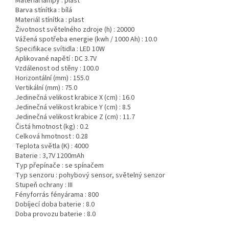
Materiál lampy :
plast
Barva stínítka :
bílá
Materiál stínítka :
plast
Životnost světelného zdroje (h) :
20000
Vážená spotřeba energie (kwh / 1000 Ah) :
10.0
Specifikace svítidla :
LED 10W
Aplikované napětí :
DC 3.7V
Vzdálenost od stěny :
100.0
Horizontální (mm) :
155.0
Vertikální (mm) :
75.0
Jedinečná velikost krabice X (cm) :
16.0
Jedinečná velikost krabice Y (cm) :
8.5
Jedinečná velikost krabice Z (cm) :
11.7
Čistá hmotnost (kg) :
0.2
Celková hmotnost :
0.28
Teplota světla (K) :
4000
Baterie :
3,7V 1200mAh
Typ přepínače :
se spínačem
Typ senzoru :
pohybový sensor, světelný senzor
Stupeň ochrany :
III
Fényforrás fényárama :
800
Dobíjecí doba baterie :
8.0
Doba provozu baterie :
8.0