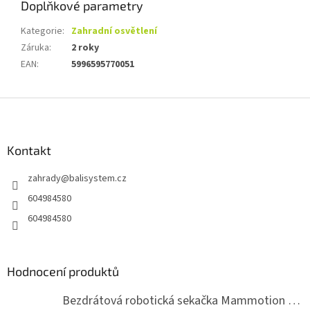
Doplňkové parametry
Kategorie
:
Zahradní osvětlení
Záruka
:
2 roky
EAN
:
5996595770051
Z
á
p
a
Kontakt
t
zahrady
@
balisystem.cz
í
604984580
604984580
Hodnocení produktů
Bezdrátová robotická sekačka Mammotion LUBA mini 2 1500