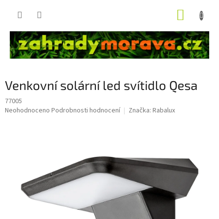
Přejít
NÁKUP
na
obsah
KOŠÍK
Venkovní solární led svítidlo Qesa
77005
Průměrné
Neohodnoceno
Podrobnosti hodnocení
Značka:
Rabalux
hodnocení
produktu
je
0,0
z
5
hvězdiček.