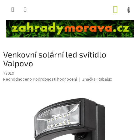
Přejít
NÁKUP
na
obsah
KOŠÍK
Venkovní solární led svítidlo
Valpovo
77019
Průměrné
Neohodnoceno
Podrobnosti hodnocení
Značka:
Rabalux
hodnocení
produktu
je
0,0
z
5
hvězdiček.