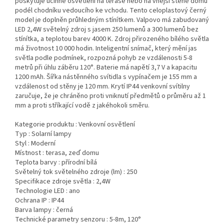
poskytuje účinné osvětlení na terase nebo na vnější stěně domu
podél chodníku vedoucího ke vchodu. Tento celoplastový černý
model je doplněn průhledným stínítkem. Valpovo má zabudovaný
LED 2,4W světelný zdroj s jasem 250 lumenů a 300 lumenů bez
stínítka, a teplotou barev 4000 K. Zdroj přirozeného bílého světla
má životnost 10 000 hodin. Inteligentní snímač, který mění jas
světla podle podmínek, rozpozná pohyb ze vzdálenosti 5-8
metrů při úhlu záběru 120°. Baterie má napětí 3,7 V a kapacitu
1200 mAh. Šířka nástěnného svítidla s vypínačem je 155 mm a
vzdálenost od stěny je 120 mm. Krytí IP44 venkovní svítilny
zaručuje, že je chráněno proti vniknutí předmětů o průměru až 1
mm a proti stříkající vodě z jakéhokoli směru.
Kategorie produktu :
Venkovní osvětlení
Typ :
Solarní lampy
Styl :
Moderní
Místnost :
terasa, zeď domu
Teplota barvy :
přírodní bílá
Světelný tok světelného zdroje (lm) :
250
Specifikace zdroje světla :
2,4W
Technologie LED :
ano
Ochrana IP :
IP44
Barva lampy :
černá
Technické parametry senzoru :
5-8m, 120°