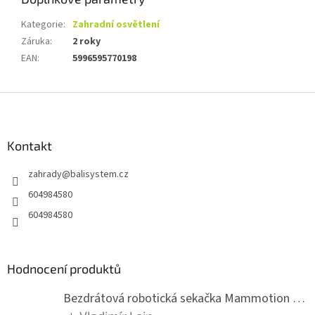
Kategorie
:
Zahradní osvětlení
Záruka
:
2 roky
EAN
:
5996595770198
Z
á
p
a
Kontakt
t
zahrady
@
balisystem.cz
í
604984580
604984580
Hodnocení produktů
Bezdrátová robotická sekačka Mammotion LUBA mini 2 1500