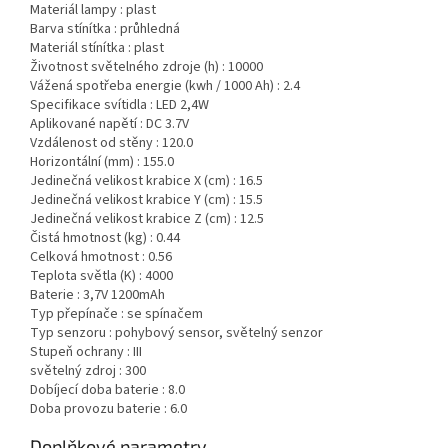
Materiál lampy :
plast
Barva stínítka :
průhledná
Materiál stínítka :
plast
Životnost světelného zdroje (h) :
10000
Vážená spotřeba energie (kwh / 1000 Ah) :
2.4
Specifikace svítidla :
LED 2,4W
Aplikované napětí :
DC 3.7V
Vzdálenost od stěny :
120.0
Horizontální (mm) :
155.0
Jedinečná velikost krabice X (cm) :
16.5
Jedinečná velikost krabice Y (cm) :
15.5
Jedinečná velikost krabice Z (cm) :
12.5
Čistá hmotnost (kg) :
0.44
Celková hmotnost :
0.56
Teplota světla (K) :
4000
Baterie :
3,7V 1200mAh
Typ přepínače :
se spínačem
Typ senzoru :
pohybový sensor, světelný senzor
Stupeň ochrany :
III
světelný zdroj :
300
Dobíjecí doba baterie :
8.0
Doba provozu baterie :
6.0
Doplňkové parametry