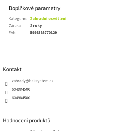
Doplňkové parametry
Kategorie
:
Zahradní osvětlení
Záruka
:
2 roky
EAN
:
5996595770129
Z
á
p
a
Kontakt
t
zahrady
@
balisystem.cz
í
604984580
604984580
Hodnocení produktů