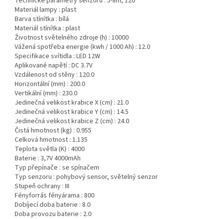
Technické parametry senzoru :
5-8m, 120°
Materiál lampy :
plast
Barva stínítka :
bílá
Materiál stínítka :
plast
Životnost světelného zdroje (h) :
10000
Vážená spotřeba energie (kwh / 1000 Ah) :
12.0
Specifikace svítidla :
LED 12W
Aplikované napětí :
DC 3.7V
Vzdálenost od stěny :
120.0
Horizontální (mm) :
200.0
Vertikální (mm) :
230.0
Jedinečná velikost krabice X (cm) :
21.0
Jedinečná velikost krabice Y (cm) :
14.5
Jedinečná velikost krabice Z (cm) :
24.0
Čistá hmotnost (kg) :
0.955
Celková hmotnost :
1.135
Teplota světla (K) :
4000
Baterie :
3,7V 4000mAh
Typ přepínače :
se spínačem
Typ senzoru :
pohybový sensor, světelný senzor
Stupeň ochrany :
III
Fényforrás fényárama :
800
Dobíjecí doba baterie :
8.0
Doba provozu baterie :
2.0