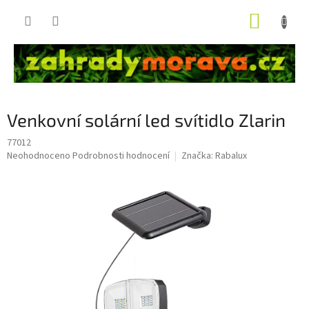
Přejít
NÁKUP
na
obsah
KOŠÍK
Venkovní solární led svítidlo Zlarin
77012
Průměrné
Neohodnoceno
Podrobnosti hodnocení
Značka:
Rabalux
hodnocení
produktu
je
0,0
z
5
hvězdiček.