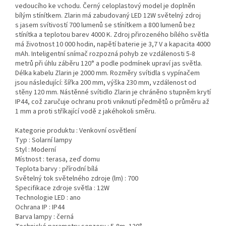
vedoucího ke vchodu. Černý celoplastový model je doplněn
bílým stínítkem. Zlarin má zabudovaný LED 12W světelný zdroj
s jasem svítivostí 700 lumenů se stínítkem a 800 lumenů bez
stínítka a teplotou barev 4000 K. Zdroj přirozeného bílého světla
má životnost 10 000 hodin, napětí baterie je 3,7 V a kapacita 4000
mAh. Inteligentní snímač rozpozná pohyb ze vzdálenosti 5-8
metrů při úhlu záběru 120° a podle podmínek upraví jas světla.
Délka kabelu Zlarin je 2000 mm. Rozměry svítidla s vypínačem
jsou následující: šířka 200 mm, výška 230 mm, vzdálenost od
stěny 120 mm. Nástěnné svítidlo Zlarin je chráněno stupněm krytí
IP44, což zaručuje ochranu proti vniknutí předmětů o průměru až
1 mm a proti stříkající vodě z jakéhokoli směru.
Kategorie produktu :
Venkovní osvětlení
Typ :
Solarní lampy
Styl :
Moderní
Místnost :
terasa, zeď domu
Teplota barvy :
přírodní bílá
Světelný tok světelného zdroje (lm) :
700
Specifikace zdroje světla :
12W
Technologie LED :
ano
Ochrana IP :
IP44
Barva lampy :
černá