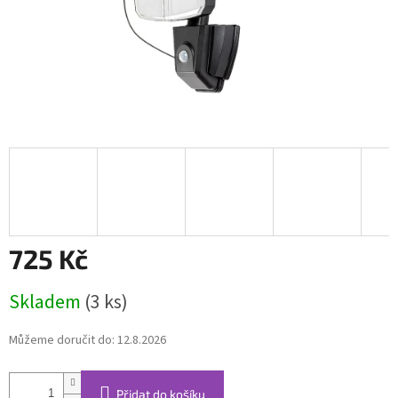
725 Kč
Měrná
Skladem
(3 ks)
cena:
Můžeme doručit do:
12.8.2026
Přidat do košíku