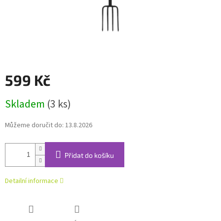
599 Kč
Měrná
Skladem
(3 ks)
cena:
Můžeme doručit do:
13.8.2026
Přidat do košíku
Detailní informace