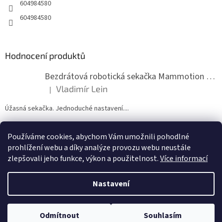
604984580
604984580
Hodnocení produktů
Bezdrátová robotická sekačka Mammotion LUBA mini 2 1500
Vladimír Lein
|
Hodnocení produktu je 5 z 5 hvězdiček.
Úžasná sekačka. Jednoduché nastavení....
Používáme cookies, abychom Vám umožnili pohodlné
ZDE NÁM MŮŽETE VLOŽIT HODNOCENÍ
prohlížení webu a díky analýze provozu webu neustále
zlepšovali jeho funkce, výkon a použitelnost.
Více informací
Nastavení
Vytvořil Shoptet
Odmítnout
Souhlasím
Copyright 2026
zahradymorava.cz
. Všechna práva vyhrazena.