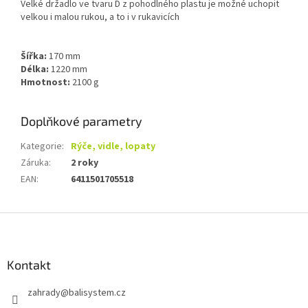
Velké držadlo ve tvaru D z pohodlného plastu je možné uchopit
velkou i malou rukou, a to i v rukavicích
Šířka:
170 mm
Délka:
1220 mm
Hmotnost:
2100 g
Doplňkové parametry
Kategorie
:
Rýče, vidle, lopaty
Záruka
:
2 roky
EAN
:
6411501705518
Z
á
p
a
Kontakt
t
zahrady
@
balisystem.cz
í