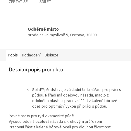
ZEPTAT SE
SDÍLET
Odběrné místo
prodejna - K myslivně 5, Ostrava, 70800
Popis
Hodnocení
Diskuze
Detailní popis produktu
Solid™ představuje základní řadu nářadí pro práci s
půdou. Nářadí má ocelovou násadu, madlo z
odolného plastu a pracovní část z kalené bórové
oceli pro optimální výkon při práci s půdou.
Pevné hroty pro rytí v kamenité půdě
Vysoce odolná ocelová násada s kruhovým průřezem
Pracovní část z kalené bórové oceli pro dlouhou životnost