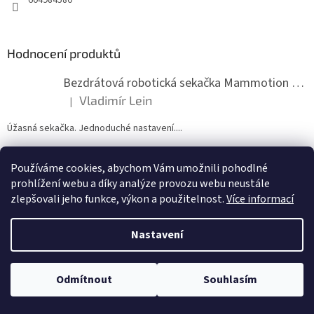
Hodnocení produktů
Bezdrátová robotická sekačka Mammotion LUBA mini 2 1500
Vladimír Lein
|
Hodnocení produktu je 5 z 5 hvězdiček.
Úžasná sekačka. Jednoduché nastavení....
Používáme cookies, abychom Vám umožnili pohodlné
ZDE NÁM MŮŽETE VLOŽIT HODNOCENÍ
prohlížení webu a díky analýze provozu webu neustále
zlepšovali jeho funkce, výkon a použitelnost.
Více informací
Nastavení
Vytvořil Shoptet
Odmítnout
Souhlasím
Copyright 2026
zahradymorava.cz
. Všechna práva vyhrazena.