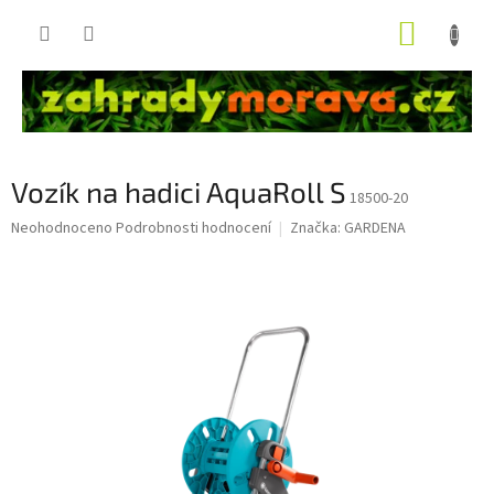
Přejít
NÁKUP
na
obsah
KOŠÍK
Vozík na hadici AquaRoll S
18500-20
Průměrné
Neohodnoceno
Podrobnosti hodnocení
Značka:
GARDENA
hodnocení
produktu
je
0,0
z
5
hvězdiček.