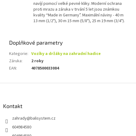
navíjí pomocí velké pevné kliky. Moderní ochrana
proti mrazu a záruka v trvání 5 let jsou známkou
kvality “Made in Germany”. Maximální náviny - 40 m
13 mm (1/2"), 30 m 15 mm (5/8"), 25 m 19 mm (3/4").
Doplňkové parametry
Kategorie
:
Vozíky a držáky na zahradní hadice
Záruka
:
2 roky
EAN
:
4078500033084
Z
á
p
a
Kontakt
t
zahrady
@
balisystem.cz
í
604984580
604984580