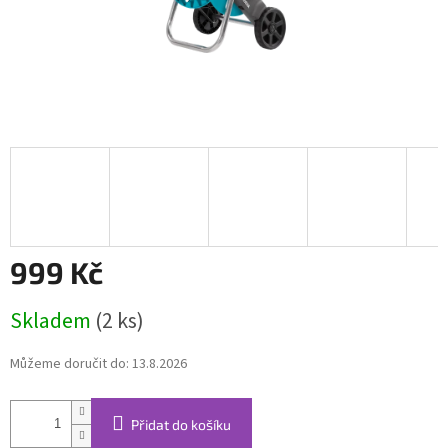
999 Kč
Měrná
Skladem
(2 ks)
cena:
Můžeme doručit do:
13.8.2026
Přidat do košíku