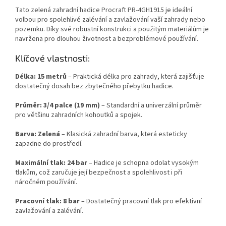
Tato zelená zahradní hadice Procraft PR-4GH1915 je ideální
volbou pro spolehlivé zalévání a zavlažování vaší zahrady nebo
pozemku. Díky své robustní konstrukci a použitým materiálům je
navržena pro dlouhou životnost a bezproblémové používání.
Klíčové vlastnosti:
Délka: 15 metrů
– Praktická délka pro zahrady, která zajišťuje
dostatečný dosah bez zbytečného přebytku hadice.
Průměr: 3/4 palce (19 mm)
– Standardní a univerzální průměr
pro většinu zahradních kohoutků a spojek.
Barva: Zelená
– Klasická zahradní barva, která esteticky
zapadne do prostředí.
Maximální tlak: 24 bar
– Hadice je schopna odolat vysokým
tlakům, což zaručuje její bezpečnost a spolehlivost i při
náročném používání.
Pracovní tlak: 8 bar
– Dostatečný pracovní tlak pro efektivní
zavlažování a zalévání.