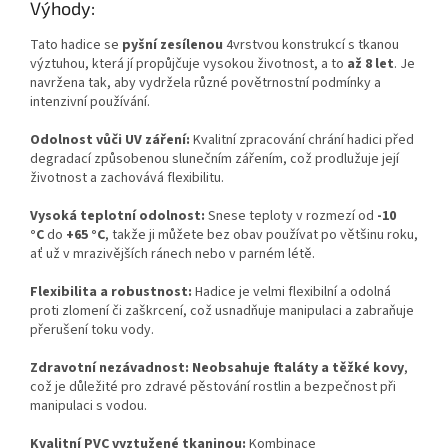
Výhody:
Tato hadice se
pyšní zesílenou
4vrstvou konstrukcí s tkanou
výztuhou, která jí propůjčuje vysokou životnost, a to
až 8 let
. Je
navržena tak, aby vydržela různé povětrnostní podmínky a
intenzivní používání.
Odolnost vůči UV záření:
Kvalitní zpracování chrání hadici před
degradací způsobenou slunečním zářením, což prodlužuje její
životnost a zachovává flexibilitu.
Vysoká teplotní odolnost:
Snese teploty v rozmezí od
-10
°C
do
+65 °C
, takže ji můžete bez obav používat po většinu roku,
ať už v mrazivějších ránech nebo v parném létě.
Flexibilita a robustnost:
Hadice je velmi flexibilní a odolná
proti zlomení či zaškrcení, což usnadňuje manipulaci a zabraňuje
přerušení toku vody.
Zdravotní nezávadnost:
Neobsahuje ftaláty a těžké kovy
,
což je důležité pro zdravé pěstování rostlin a bezpečnost při
manipulaci s vodou.
Kvalitní PVC vyztužené tkaninou:
Kombinace