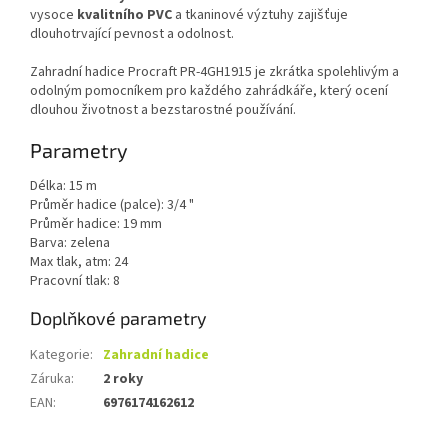
vysoce
kvalitního PVC
a tkaninové výztuhy zajišťuje
dlouhotrvající pevnost a odolnost.
Zahradní hadice Procraft PR-4GH1915 je zkrátka spolehlivým a
odolným pomocníkem pro každého zahrádkáře, který ocení
dlouhou životnost a bezstarostné používání.
Parametry
Délka: 15 m
Průměr hadice (palce): 3/4 "
Průměr hadice: 19 mm
Barva: zelena
Max tlak, atm: 24
Pracovní tlak: 8
Doplňkové parametry
Kategorie
:
Zahradní hadice
Záruka
:
2 roky
EAN
:
6976174162612