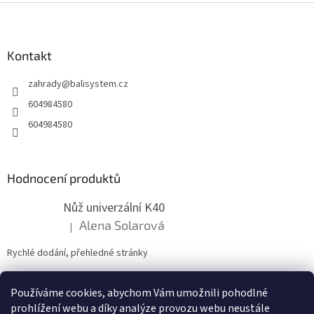
Z
á
p
a
Kontakt
t
zahrady
@
balisystem.cz
í
604984580
604984580
Hodnocení produktů
Nůž univerzální K40
Alena Solarová
|
Hodnocení produktu je 5 z 5 hvězdiček.
Rychlé dodání, přehledné stránky
Používáme cookies, abychom Vám umožnili pohodlné
ZDE NÁM MŮŽETE VLOŽIT HODNOCENÍ
prohlížení webu a díky analýze provozu webu neustále