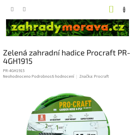
Přejít
NÁKUP
na
obsah
KOŠÍK
Zelená zahradní hadice Procraft PR-
4GH1915
PR-4GH1915
Průměrné
Neohodnoceno
Podrobnosti hodnocení
Značka:
Procraft
hodnocení
produktu
je
0,0
z
5
hvězdiček.